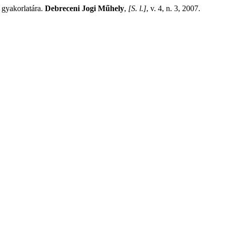
 gyakorlatára.
Debreceni Jogi Műhely
,
[S. l.]
, v. 4, n. 3, 2007.