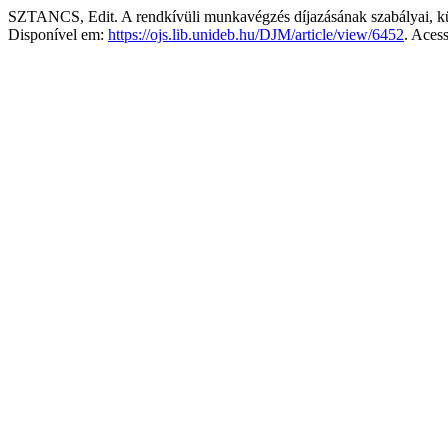
SZTANCS, Edit. A rendkívüli munkavégzés díjazásának szabályai, külö
Disponível em:
https://ojs.lib.unideb.hu/DJM/article/view/6452
. Aces