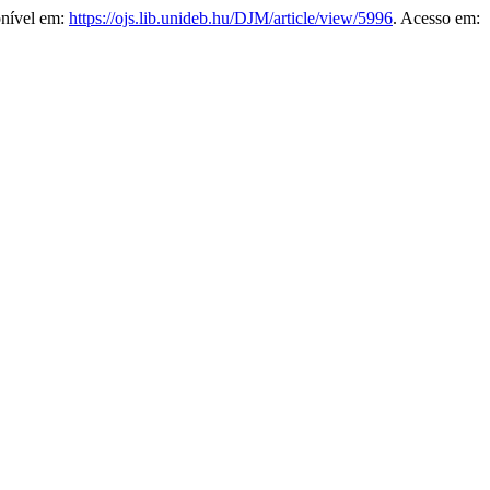
onível em:
https://ojs.lib.unideb.hu/DJM/article/view/5996
. Acesso em: