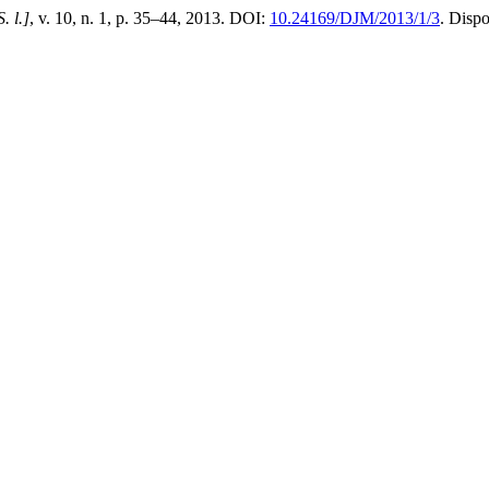
S. l.]
, v. 10, n. 1, p. 35–44, 2013. DOI:
10.24169/DJM/2013/1/3
. Disp