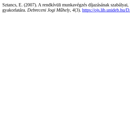
Sztancs, E. (2007). A rendkívüli munkavégzés díjazásának szabályai, k
gyakorlatára.
Debreceni Jogi Műhely
,
4
(3).
https://ojs.lib.unideb.hu/