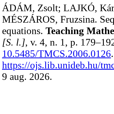
ÁDÁM, Zsolt; LAJKÓ, Kár
MÉSZÁROS, Fruzsina. Sequ
equations.
Teaching Mathe
[S. l.]
, v. 4, n. 1, p. 179–1
10.5485/TMCS.2006.0126
https://ojs.lib.unideb.hu/tm
9 aug. 2026.