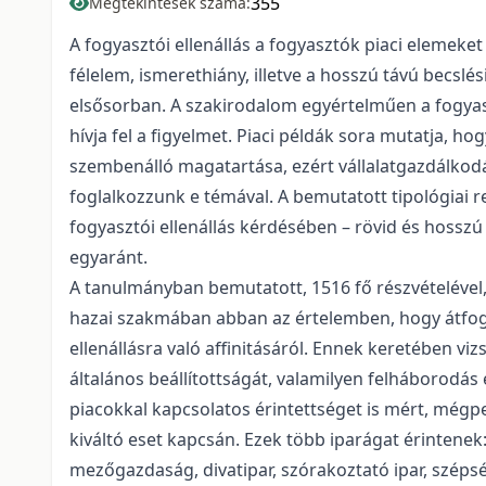
355
Megtekintések száma:
A fogyasztói ellenállás a fogyasztók piaci elemeket 
félelem, ismerethiány, illetve a hosszú távú becslé
elsősorban. A szakirodalom egyértelműen a fogyasz
hívja fel a figyelmet. Piaci példák sora mutatja, h
szembenálló magatartása, ezért vállalatgazdálkod
foglalkozzunk e témával. A bemutatott tipológiai r
fogyasztói ellenállás kérdésében – rövid és hoss
egyaránt.
A tanulmányban bemutatott, 1516 fő részvételével,
hazai szakmában abban az értelemben, hogy átfogó
ellenállásra való affinitásáról. Ennek keretében vi
általános beállítottságát, valamilyen felháborodás
piacokkal kapcsolatos érintettséget is mért, mégpe
kiváltó eset kapcsán. Ezek több iparágat érintenek
mezőgazdaság, divatipar, szórakoztató ipar, szépsé