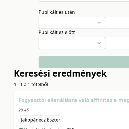
Publikált ez után
Publikált ez előtt
Keresési eredmények
1 - 1 a 1 tételből
Fogyasztói ellenállásra való affinitás a m
29-45
Jakopánecz Eszter