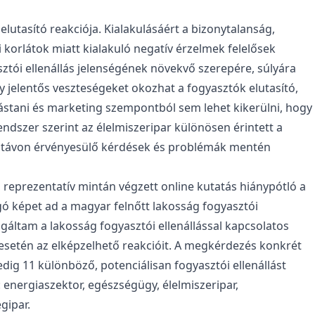
elutasító reakciója. Kialakulásáért a bizonytalanság,
si korlátok miatt kialakuló negatív érzelmek felelősek
tói ellenállás jelenségének növekvő szerepére, súlyára
ogy jelentős veszteségeket okozhat a fogyasztók elutasító,
ástani és marketing szempontból sem lehet kikerülni, hogy
endszer szerint az élelmiszeripar különösen érintett a
zú távon érvényesülő kérdések és problémák mentén
 reprezentatív mintán végzett online kutatás hiánypótló a
 képet ad a magyar felnőtt lakosság fogyasztói
zsgáltam a lakosság fogyasztói ellenállással kapcsolatos
 esetén az elképzelhető reakcióit. A megkérdezés konkrét
dig 11 különböző, potenciálisan fogyasztói ellenállást
: energiaszektor, egészségügy, élelmiszeripar,
gipar.