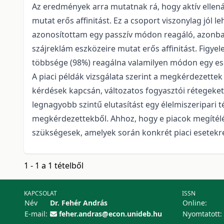
Az eredmények arra mutatnak rá, hogy aktív ellenál
mutat erős affinitást. Ez a csoport viszonylag jól 
azonosítottam egy passzív módon reagáló, azonban
szájreklám eszközeire mutat erős affinitást. Fig
többsége (98%) reagálna valamilyen módon egy es
A piaci példák vizsgálata szerint a megkérdezettek
kérdések kapcsán, változatos fogyasztói rétegeket 
legnagyobb szintű elutasítást egy élelmiszeripari t
megkérdezettekből. Ahhoz, hogy e piacok megítélé
szükségesek, amelyek során konkrét piaci esetekre 
1 - 1 a 1 tételből
KAPCSOLAT
ISSN
Név
Dr. Fehér András
Online:
E-mail:
feher.andras@econ.unideb.hu
Nyomtatott: