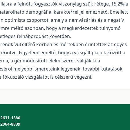
lásra a felnőtt fogyasztók viszonylag szűk rétege, 15,2%-a
lehatárolható demográfiai karakterrel jellemezhető. Emellett
 optimista csoportot, amely a nemvásárlás és a negatív
yelemre méltó azonban, hogy a megkérdezettek túlnyomó
etleges felháborodást követően.
 rendkívül eltérő körben és mértékben érintettek az egyes
érintve. Figyelemreméltó, hogy a vizsgált piacok között a
éma, a génmódosított élelmiszerek váltják ki a
séről mélyebb ismereteink legyenek, további kutatások
fókuszáló vizsgálatot is célszerű végezni.
2631-1380
2064-8839