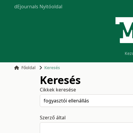
dEjournals Nyitóoldal
Kez
Főoldal
Keresés
Keresés
Cikkek keresése
Szerző által