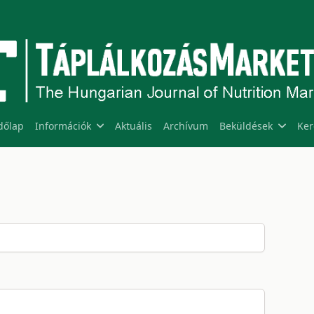
dőlap
Információk
Aktuális
Archívum
Beküldések
Ker