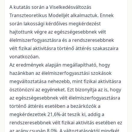
A kutatás során a Viselkedésváltozás
Transzteoretikus Modelljét alkalmaztuk. Ennek
során lakossági kérdőíves megkérdezést
hajtottunk végre az egészségesebbnek vélt
élelmiszerfogyasztásra és a rendszeresebbnek
vélt fizikai aktivitásra történő áttérés szakaszaira
vonatkozóan.
Az eredmények alapján megállapítható, hogy
hazánkban az élelmiszerfogyasztási szokások
megváltoztatása nehezebb, mint fizikai aktivitásra
ösztönözni az egyéneket. Ezt bizonyítja az is, hogy
az egészségesebbnek vélt élelmiszerfogyasztásra
történő áttérés esetében a bezárkózók a
megkérdezettek 21,6%-át teszik ki, addig a
rendszeresebbnek vélt fizikai aktivitás esetében ez
az arány csupán 8,0%. A változtatásoktól mindkét