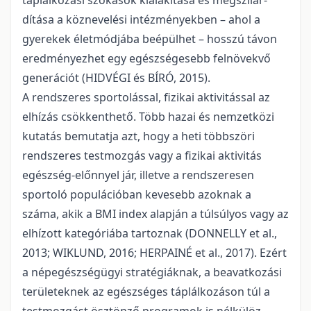
táplálkozási szokások kialakítása és megszilár­
dítása a köznevelési intézményekben – ahol a
gyerekek életmódjába beépülhet – hosszú tá­von
eredményezhet egy egészségesebb felnö­vekvő
generációt (HIDVÉGI és BÍRÓ, 2015).
A rendszeres sportolással, fizikai aktivi­tással az
elhízás csökkenthető. Több hazai és nemzetközi
kutatás bemutatja azt, hogy a heti többszöri
rendszeres testmozgás vagy a fizi­kai aktivitás
egészség-előnnyel jár, illetve a rendszeresen
sportoló populációban kevesebb azoknak a
száma, akik a BMI index alapján a túlsúlyos vagy az
elhízott kategóriába tartoz­nak (DONNELLY et al.,
2013; WIKLUND, 2016; HERPAINÉ et al., 2017). Ezért
a né­pegészségügyi stratégiáknak, a beavatkozási
területeknek az egészséges táplálkozáson túl a