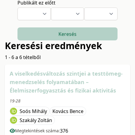
Publikált ez előtt
Keresés
Keresési eredmények
1 - 6 a 6 tételből
A viselkedésváltozás szintjei a testtömeg-
menedzselés folyamatában –
Élelmiszerfogyasztás és fizikai aktivitás
19-28
Soós Mihály
Kovács Bence
Szakály Zoltán
376
Megtekintések száma: