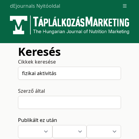
dEjournals Nyitóoldal
Open m
Keresés
Cikkek keresése
Szerző által
Publikált ez után