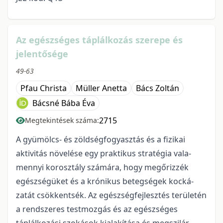
Az egészséges táplálkozás szerepe és
jelentősége
49-63
Pfau Christa
Müller Anetta
Bács Zoltán
Bácsné Bába Éva
2715
Megtekintések száma:
A gyümölcs- és zöldségfogyasztás és a fizikai
aktivitás növelése egy praktikus stratégia vala­
mennyi korosztály számára, hogy megőrizzék
egészségüket és a krónikus betegségek kocká­
zatát csökkentsék. Az egészségfejlesztés terü­letén
a rendszeres testmozgás és az egészséges