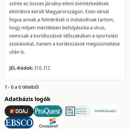
szinte az összes járvány elleni óvintézkedések
eltörlésre került Magyarországon. Ezen oknál
fogva annak a felmérését is indokoltnak tartom,
hogy milyen mértékben befolyásolta a vírus,
nemcsak a korlátozások időszakában a sportolási
szokásokat, hanem a korlátozások megszüntetése
után is.
JEL-Kódok:
I10, I12
1 - 6 a 6 tételből
Adatbázis logók