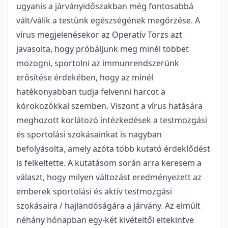
ugyanis a járványidőszakban még fontosabbá
vált/válik a testünk egészségének megőrzése. A
vírus megjelenésekor az Operatív Törzs azt
javasolta, hogy próbáljunk meg minél többet
mozogni, sportolni az immunrendszerünk
erősítése érdekében, hogy az minél
hatékonyabban tudja felvenni harcot a
kórokozókkal szemben. Viszont a vírus hatására
meghozott korlátozó intézkedések a testmozgási
és sportolási szokásainkat is nagyban
befolyásolta, amely azóta több kutató érdeklődést
is felkeltette. A kutatásom során arra keresem a
választ, hogy milyen változást eredményezett az
emberek sportolási és aktív testmozgási
szokásaira / hajlandóságára a járvány. Az elmúlt
néhány hónapban egy-két kivételtől eltekintve