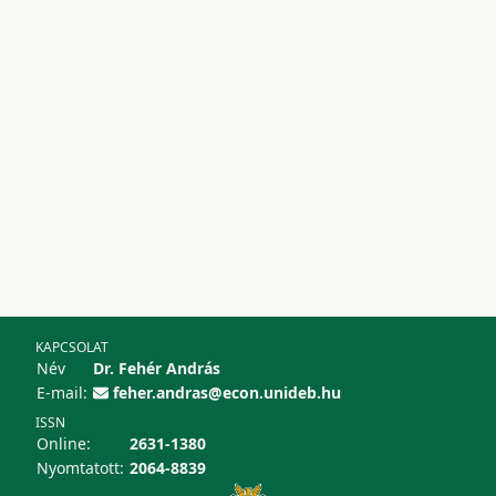
KAPCSOLAT
Név
Dr. Fehér András
E-mail:
feher.andras@econ.unideb.hu
ISSN
Online:
2631-1380
Nyomtatott:
2064-8839