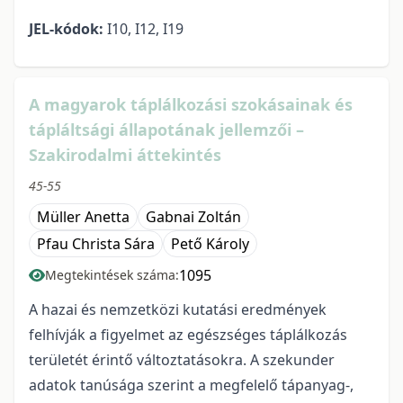
JEL-kódok:
I10, I12, I19
A magyarok táplálkozási szokásainak és
tápláltsági állapotának jellemzői –
Szakirodalmi áttekintés
45-55
Müller Anetta
Gabnai Zoltán
Pfau Christa Sára
Pető Károly
1095
Megtekintések száma:
A hazai és nemzetközi kutatási eredmények
felhívják a figyelmet az egészséges táplálkozás
területét érintő változtatásokra. A szekunder
adatok tanúsága szerint a megfelelő tápanyag-,