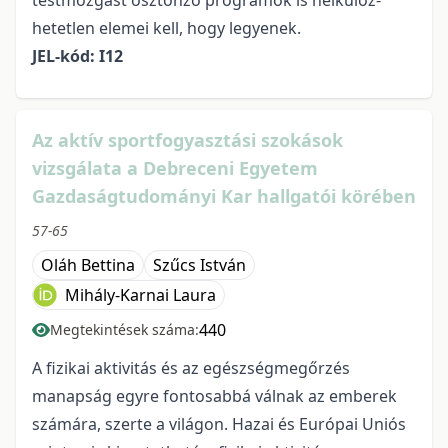
testmozgást ösztönző programok is nélkülöz­
hetetlen elemei kell, hogy legyenek.
JEL-kód: I12
Az aktív sportfogyasztási szokások
vizsgálata a Debreceni Egyetem
Gazdaságtudományi Kar hallgatói körében
57-65
Oláh Bettina
Szűcs István
Mihály-Karnai Laura
440
Megtekintések száma:
A fizikai aktivitás és az egészségmegőrzés
manapság egyre fontosabbá válnak az emberek
számára, szerte a világon. Hazai és Európai Uniós