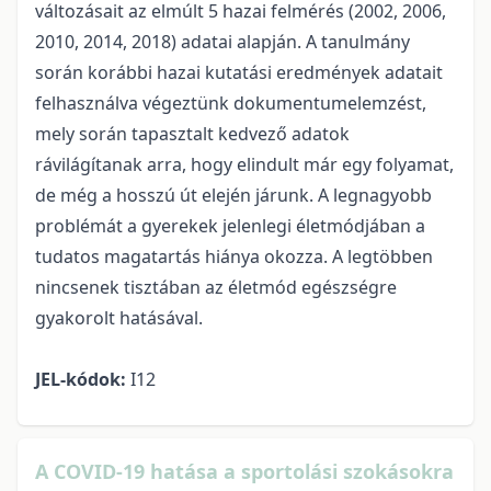
változásait az elmúlt 5 hazai felmérés (2002, 2006,
2010, 2014, 2018) adatai alapján. A tanulmány
során korábbi hazai kutatási eredmények adatait
felhasználva végeztünk dokumentumelemzést,
mely során tapasztalt kedvező adatok
rávilágítanak arra, hogy elindult már egy folyamat,
de még a hosszú út elején járunk. A legnagyobb
problémát a gyerekek jelenlegi életmódjában a
tudatos magatartás hiánya okozza. A legtöbben
nincsenek tisztában az életmód egészségre
gyakorolt hatásával.
JEL-kódok:
I12
A COVID-19 hatása a sportolási szokásokra