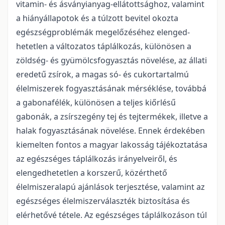
vitamin- és ásványianyag-ellátottsághoz, valamint
a hiányállapotok és a túlzott bevitel okoz­ta
egészségproblémák megelőzéséhez elenged­
hetetlen a változatos táplálkozás, különösen a
zöldség- és gyümölcsfogyasztás növelése, az állati
eredetű zsírok, a magas só- és cukortartalmú
élelmiszerek fogyasztásának mérséklése, továbbá
a gabonafélék, különösen a teljes kiőrlésű
gabonák, a zsírszegény tej és tejtermékek, illetve a
halak fogyasztásának növelése. Ennek érdekében
kiemelten fontos a magyar lakosság tájékoztatása
az egészséges táplálkozás irányelveiről, és
elengedhetetlen a korszerű, közérthető
élelmiszeralapú ajánlások terjesztése, valamint az
egészséges élelmiszerválaszték biztosítása és
elérhetővé tétele. Az egészséges táplálkozáson túl