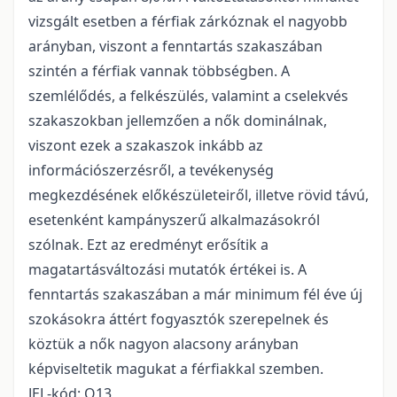
vizsgált esetben a férfiak zárkóznak el nagyobb
arányban, viszont a fenntartás szakaszában
szintén a férfiak vannak többségben. A
szemlélődés, a felkészülés, valamint a cselekvés
szakaszokban jellemzően a nők dominálnak,
viszont ezek a szakaszok inkább az
információszerzésről, a tevékenység
megkezdésének előkészületeiről, illetve rövid távú,
esetenként kampányszerű alkalmazásokról
szólnak. Ezt az eredményt erősítik a
magatartásváltozási mutatók értékei is. A
fenntartás szakaszában a már minimum fél éve új
szokásokra áttért fogyasztók szerepelnek és
köztük a nők nagyon alacsony arányban
képviseltetik magukat a férfiakkal szemben.
JEL-kód: Q13