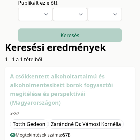
Publikált ez előtt
Keresés
Keresési eredmények
1 - 1 a 1 tételből
A csökkentett alkoholtartalmú és
alkoholmentesített borok fogyasztói
megítélése és perspektívái
(Magyarországon)
3-20
Totth Gedeon
Zarándné Dr. Vámosi Kornélia
678
Megtekintések száma: