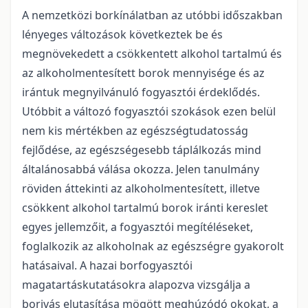
A nemzetközi borkínálatban az utóbbi időszakban
lényeges változások következtek be és
megnövekedett a csökkentett alkohol tartalmú és
az alkoholmentesített borok mennyisége és az
irántuk megnyilvánuló fogyasztói érdeklődés.
Utóbbit a változó fogyasztói szokások ezen belül
nem kis mértékben az egészségtudatosság
fejlődése, az egészségesebb táplálkozás mind
általánosabbá válása okozza. Jelen tanulmány
röviden áttekinti az alkoholmentesített, illetve
csökkent alkohol tartalmú borok iránti kereslet
egyes jellemzőit, a fogyasztói megítéléseket,
foglalkozik az alkoholnak az egészségre gyakorolt
hatásaival. A hazai borfogyasztói
magatartáskutatásokra alapozva vizsgálja a
borivás elutasítása mögött meghúzódó okokat, a