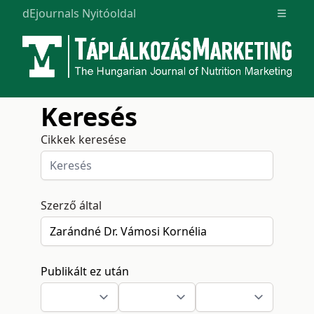
dEjournals Nyitóoldal
Open m
Keresés
Cikkek keresése
Szerző által
Publikált ez után