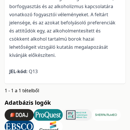
borfogyasztás és az alkoholizmus kapcsolatára
vonatkozó fogyasztói véleményeket. A feltárt
jelensége, és az azokat befolyásoló preferenciák
és attitűdök egy, az alkoholmentesített és
csökkent alkohol tartalmú borok hazai
lehetőségeit vizsgáló kutatás megalapozását
kívánják előkészíteni.
JEL-kód:
Q13
1 - 1 a 1 tételből
Adatbázis logók