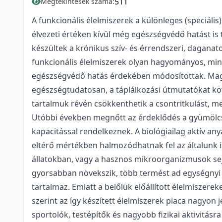
511
Megtekintések száma:
A funkcionális élelmiszerek a különleges (speciáli
élvezeti értéken kívül még egészségvédő hatást is 
készültek a krónikus szív- és érrendszeri, dagana
funkcionális élelmiszerek olyan hagyományos, mi
egészségvédő hatás érdekében módosítottak. Magy
egészségtudatosan, a táplálkozási útmutatókat kö
tartalmuk révén csökkenthetik a csontritkulást, 
Utóbbi években megnőtt az érdeklődés a gyümölcsö
kapacitással rendelkeznek. A biológiailag aktív an
eltérő mértékben halmozódhatnak fel az általunk 
állatokban, vagy a hasznos mikroorganizmusok se
gyorsabban növekszik, több termést ad egységnyi t
tartalmaz. Emiatt a belőlük előállított élelmiszere
szerint az így készített élelmiszerek piaca nagyon
sportolók, testépítők és nagyobb fizikai aktivitás