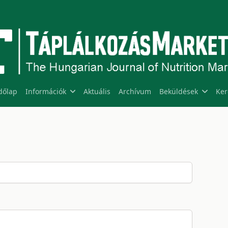
dőlap
Információk
Aktuális
Archívum
Beküldések
Ker