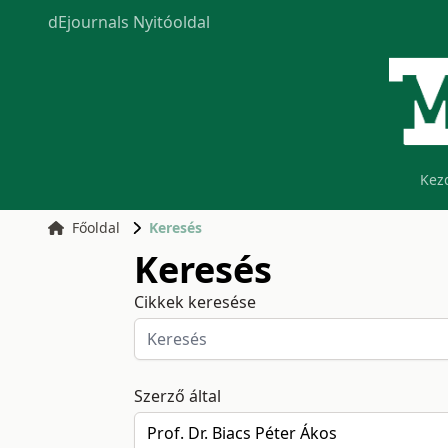
dEjournals Nyitóoldal
Kez
Főoldal
Keresés
Keresés
Cikkek keresése
Szerző által