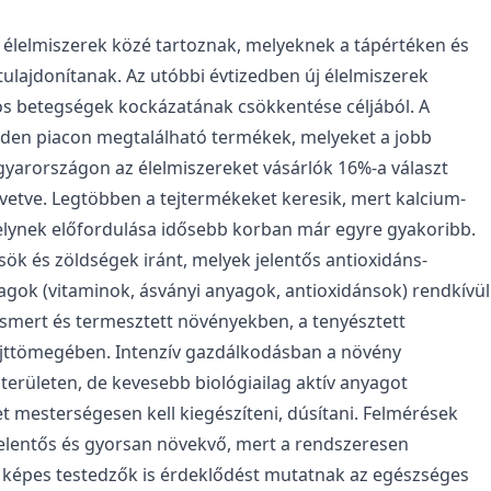
s) élelmiszerek közé tartoznak, melyeknek a tápértéken és
tulajdonítanak. Az utóbbi évtizedben új élelmiszerek
tos betegségek kockázatának csökkentése céljából. A
nden piacon megtalálható termékek, melyeket a jobb
arországon az élelmiszereket vásárlók 16%-a választ
vetve. Legtöbben a tejtermékeket keresik, mert kalcium-
melynek előfordulása idősebb korban már egyre gyakoribb.
k és zöldségek iránt, melyek jelentős antioxidáns-
yagok (vitaminok, ásványi anyagok, antioxidánsok) rendkívül
ismert és termesztett növényekben, a tenyésztett
jttömegében. Intenzív gazdálkodásban a növény
erületen, de kevesebb biológiailag aktív anyagot
ket mesterségesen kell kiegészíteni, dúsítani. Felmérések
 jelentős és gyorsan növekvő, mert a rendszeresen
ra képes testedzők is érdeklődést mutatnak az egészséges