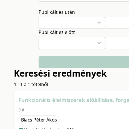
Publikált ez után
Publikált ez előtt
Keresési eredmények
1 - 1 a 1 tételből
Funkcionális élelmiszerek előállítása, fo
3-6
Biacs Péter Ákos