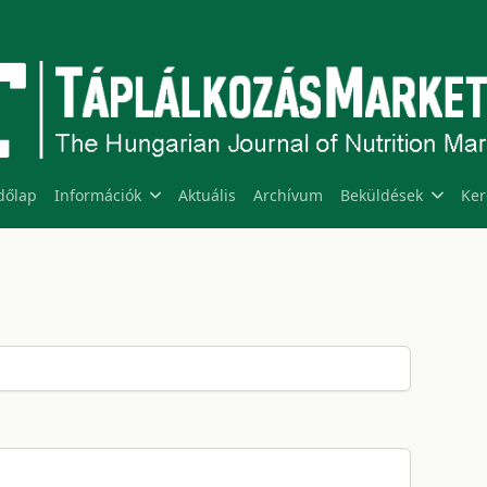
dőlap
Információk
Aktuális
Archívum
Beküldések
Ker