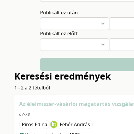
Publikált ez után
Publikált ez előtt
Keresési eredmények
1 - 2 a 2 tételből
Az élelmiszer-vásárlói magatartás vizsgál
67-78
Piros Edina
Fehér András