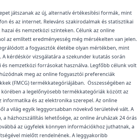
t játszanak az új, alternatív értékesítési formák, mint
fon és az internet. Releváns szakirodalmak és statisztikai
 hazai és nemzetközi szinteken. Célunk az online
hol az említett eredményesség még mérsékelten van jelen.
tegrálódott a fogyasztók életébe olyan mértékben, mint
. A kérdéskör vizsgálatára a szekunder kutatás során
i és nemzetközi forrásokat használva. Legfőbb célunk volt
 húzódnak meg az online fogyasztói preferenciák
cikkek (FMCG) termékkategóriájában. Összességében az
k körében a legelőnyösebb termékkategóriák között az
z informatika és az elektronika szerepel. Az online
ől a világ egyik leggyorsabban növekvő területévé vált. A
a házhozszállítás lehetősége, az online áruházak 24 órás
 Továbbá az ügyfelek könnyen információkhoz juthatnak, a
ségével mielőtt rendelnének. A leggyakoribb