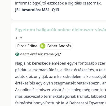
információgyűjtő eszközök a digitális csatornák.
JEL besorolás: M31, Q13
Egyetemi hallgatók online élelmiszer-vásá
3-19
Piros Edina
Fehér András
647
Megtekintések száma:
Napjaink kereskedelemében egyre fontosabb szerepe
például a csomagküldés, a direktértékesítés, a tele
adatok bizonyítják az e-kereskedelem sikerességét
értékesítés egy olyan szegmensét feltérképezni, a
Az online élelmiszer-vásárlás jelenleg még nem in
más piacvezető termékkategóriák (ruhák, lábbelik)
felmérést bonyolítottunk le. A Debreceni Egyetem