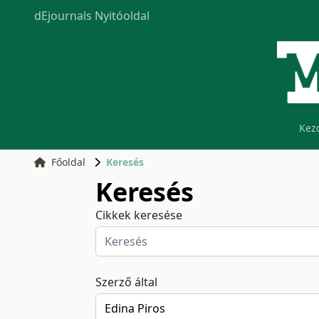
dEjournals Nyitóoldal
Kez
Főoldal
Keresés
Keresés
Cikkek keresése
Szerző által