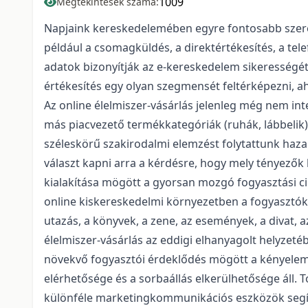
1009
Megtekintések száma:
Napjaink kereskedelemében egyre fontosabb szerepe
például a csomagküldés, a direktértékesítés, a tele
adatok bizonyítják az e-kereskedelem sikerességét
értékesítés egy olyan szegmensét feltérképezni, a
Az online élelmiszer-vásárlás jelenleg még nem in
más piacvezető termékkategóriák (ruhák, lábbelik)
széleskörű szakirodalmi elemzést folytattunk haza
választ kapni arra a kérdésre, hogy mely tényezők
kialakítása mögött a gyorsan mozgó fogyasztási 
online kiskereskedelmi környezetben a fogyasztó
utazás, a könyvek, a zene, az események, a divat, a
élelmiszer-vásárlás az eddigi elhanyagolt helyzetéb
növekvő fogyasztói érdeklődés mögött a kényelem, 
elérhetősége és a sorbaállás elkerülhetősége áll.
különféle marketingkommunikációs eszközök segít