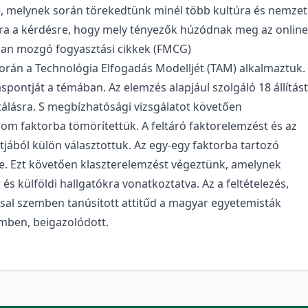
, melynek során törekedtünk minél több kultúra és nemzet
arra a kérdésre, hogy mely tényezők húzódnak meg az online
rsan mozgó fogyasztási cikkek (FMCG)
rán a Technológia Elfogadás Modelljét (TAM) alkalmaztuk.
áspontját a témában. Az elemzés alapjául szolgáló 18 állítást
tálásra. S megbízhatósági vizsgálatot követően
om faktorba tömörítettük. A feltáró faktorelemzést és az
ából külön választottuk. Az egy-egy faktorba tartozó
re. Ezt követően klaszterelemzést végeztünk, amelynek
és külföldi hallgatókra vonatkoztatva. Az a feltételezés,
ssal szemben tanúsított attitűd a magyar egyetemisták
emben, beigazolódott.