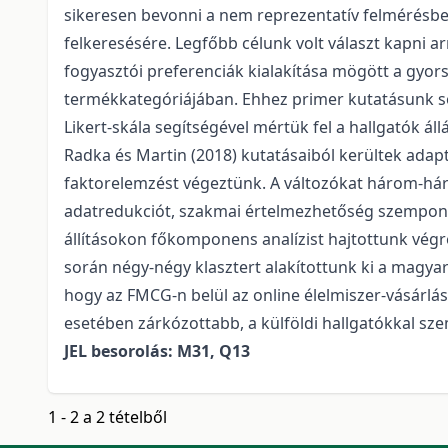
sikeresen bevonni a nem reprezentatív felmérésbe
felkeresésére. Legfőbb célunk volt választ kapni 
fogyasztói preferenciák kialakítása mögött a gyo
termékkategóriájában. Ehhez primer kutatásunk so
Likert-skála segítségével mértük fel a hallgatók áll
Radka és Martin (2018) kutatásaiból kerültek adap
faktorelemzést végeztünk. A változókat három-hár
adatredukciót, szakmai értelmezhetőség szempontj
állításokon főkomponens analízist hajtottunk vég
során négy-négy klasztert alakítottunk ki a magyar 
hogy az FMCG-n belül az online élelmiszer-vásárlá
esetében zárkózottabb, a külföldi hallgatókkal sz
JEL besorolás: M31, Q13
1 - 2 a 2 tételből