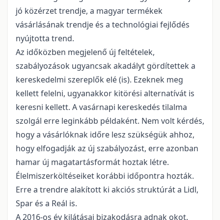
jó közérzet trendje, a magyar termékek
vásárlásának trendje és a technológiai fejlődés
nyújtotta trend.
Az időközben megjelenő új feltételek,
szabályozások ugyancsak akadályt gördítettek a
kereskedelmi szereplők elé (is). Ezeknek meg
kellett felelni, ugyanakkor kitörési alternatívát is
keresni kellett. A vasárnapi kereskedés tilalma
szolgál erre leginkább példaként. Nem volt kérdés,
hogy a vásárlóknak időre lesz szükségük ahhoz,
hogy elfogadják az új szabályozást, erre azonban
hamar új magatartásformát hoztak létre.
Élelmiszerköltéseiket korábbi időpontra hozták.
Erre a trendre alakított ki akciós struktúrát a Lidl,
Spar és a Reál is.
A 2016-os év kilátásai bizakodásra adnak okot.