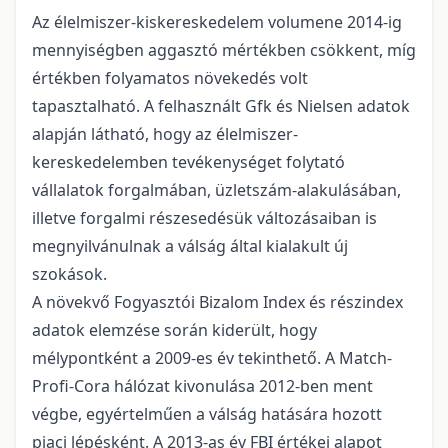
Az élelmiszer-kiskereskedelem volumene 2014-ig
mennyiségben aggasztó mértékben csökkent, míg
értékben folyamatos növekedés volt
tapasztalható. A felhasznált Gfk és Nielsen adatok
alapján látható, hogy az élelmiszer-
kereskedelemben tevékenységet folytató
vállalatok forgalmában, üzletszám-alakulásában,
illetve forgalmi részesedésük változásaiban is
megnyilvánulnak a válság által kialakult új
szokások.
A növekvő Fogyasztói Bizalom Index és részindex
adatok elemzése során kiderült, hogy
mélypontként a 2009-es év tekinthető. A Match-
Profi-Cora hálózat kivonulása 2012-ben ment
végbe, egyértelműen a válság hatására hozott
piaci lépésként. A 2013-as év FBI értékei alapot