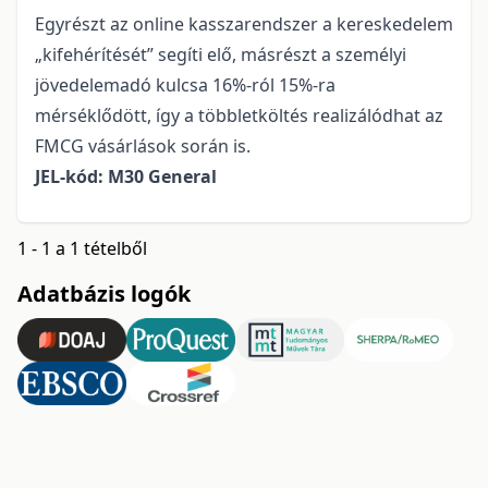
Egyrészt az online kasszarendszer a kereskedelem
„kifehérítését” segíti elő, másrészt a személyi
jövedelemadó kulcsa 16%-ról 15%-ra
mérséklődött, így a többletköltés realizálódhat az
FMCG vásárlások során is.
JEL-kód: M30 General
1 - 1 a 1 tételből
Adatbázis logók