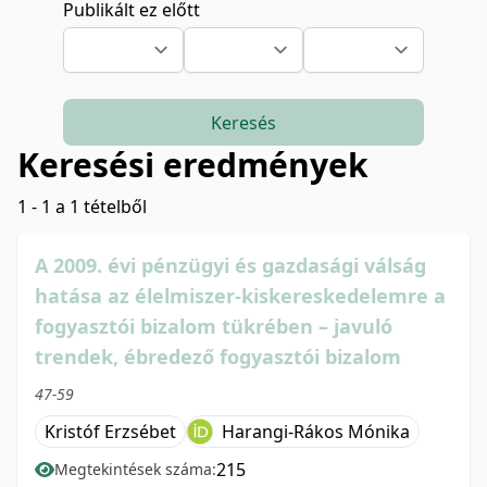
Publikált ez előtt
Keresés
Keresési eredmények
1 - 1 a 1 tételből
A 2009. évi pénzügyi és gazdasági válság
hatása az élelmiszer-kiskereskedelemre a
fogyasztói bizalom tükrében – javuló
trendek, ébredező fogyasztói bizalom
47-59
Kristóf Erzsébet
Harangi-Rákos Mónika
215
Megtekintések száma: