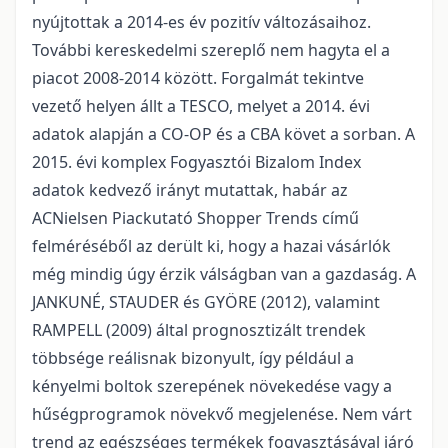
nyújtottak a 2014-es év pozitív változásaihoz.
További kereskedelmi szereplő nem hagyta el a
piacot 2008-2014 között. Forgalmát tekintve
vezető helyen állt a TESCO, melyet a 2014. évi
adatok alapján a CO-OP és a CBA követ a sorban. A
2015. évi komplex Fogyasztói Bizalom Index
adatok kedvező irányt mutattak, habár az
ACNielsen Piackutató Shopper Trends című
felméréséből az derült ki, hogy a hazai vásárlók
még mindig úgy érzik válságban van a gazdaság. A
JANKUNÉ, STAUDER és GYÖRE (2012), valamint
RAMPELL (2009) által prognosztizált trendek
többsége reálisnak bizonyult, így például a
kényelmi boltok szerepének növekedése vagy a
hűségprogramok növekvő megjelenése. Nem várt
trend az egészséges termékek fogyasztásával járó