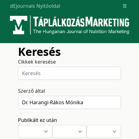
dEjournals Nyitóoldal
Open m
Keresés
Cikkek keresése
Szerző által
Publikált ez után