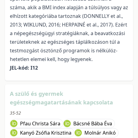
száma, akik a BMI index alapján a túlsúlyos vagy az
elhízott kategóriába tartoz­nak (DONNELLY et al.,
2013; WIKLUND, 2016; HERPAINÉ et al., 2017). Ezért
a né­pegészségügyi stratégiáknak, a beavatkozási
területeknek az egészséges táplálkozáson túl a
testmozgást ösztönző programok is nélkülöz­
hetetlen elemei kell, hogy legyenek.
JEL-kód: I12
A szülő és gyermek
egészségmagatartásának kapcsolata
35-52
Pfau Christa Sára
Bácsné Bába Éva
Kanyó Zsófia Krisztina
Molnár Anikó