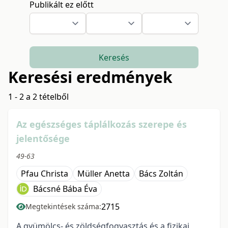
Publikált ez előtt
Keresés
Keresési eredmények
1 - 2 a 2 tételből
Az egészséges táplálkozás szerepe és
jelentősége
49-63
Pfau Christa
Müller Anetta
Bács Zoltán
Bácsné Bába Éva
2715
Megtekintések száma:
A gyümölcs- és zöldségfogyasztás és a fizikai