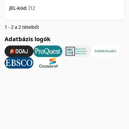
JEL-kód:
I12
1 - 2 a 2 tételből
Adatbázis logók