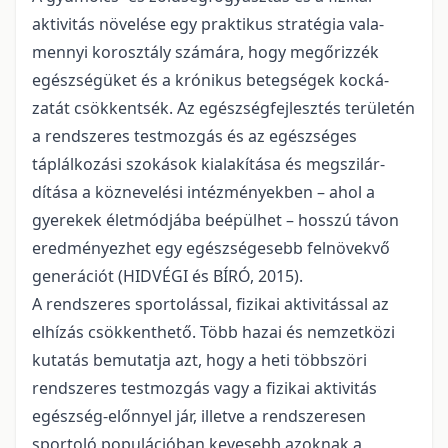
aktivitás növelése egy praktikus stratégia vala­
mennyi korosztály számára, hogy megőrizzék
egészségüket és a krónikus betegségek kocká­
zatát csökkentsék. Az egészségfejlesztés terü­letén
a rendszeres testmozgás és az egészséges
táplálkozási szokások kialakítása és megszilár­
dítása a köznevelési intézményekben – ahol a
gyerekek életmódjába beépülhet – hosszú tá­von
eredményezhet egy egészségesebb felnö­vekvő
generációt (HIDVÉGI és BÍRÓ, 2015).
A rendszeres sportolással, fizikai aktivi­tással az
elhízás csökkenthető. Több hazai és nemzetközi
kutatás bemutatja azt, hogy a heti többszöri
rendszeres testmozgás vagy a fizi­kai aktivitás
egészség-előnnyel jár, illetve a rendszeresen
sportoló populációban kevesebb azoknak a