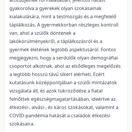
attitűdjeinek formálásában, jelentős hatást
gyakorolva a gyerekek olyan szokásainak
kialakulására, mint a testmozgás és a megfelelő
táplálkozás. A gyermekkorban részleges kontroll
van, ahol a szülők döntenek a
lakókörülményekről, a táplálkozásról és a
gyermek életének legtöbb aspektusáról. Fontos
megjegyezni, hogy a serdülők olyan demográfiai
csoportot alkotnak, ahol az elsődleges megelőzés
a legtöbb hosszú távú sikert elérheti. Ezért
kutatásunk középpontjában a szülői mintázatok
vizsgálata áll, és azok tükröződése a fiatal
felnőttek egészségmagatartásában, ideértve az
étkezési-, alvási-, és káros szokásokat, valamint a
COVID-pandémia hatását a családok étkezési
szokásaira.