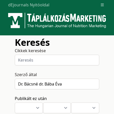
dEjournals Nyitóoldal
Open m
Keresés
Cikkek keresése
Szerző által
Publikált ez után