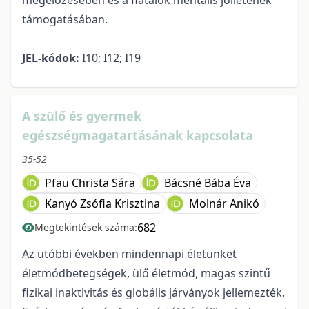
megelőzésében és a fiatalok mentális jóllétének
támogatásában.
JEL-kódok:
I10; I12; I19
A szülő és gyermek
egészségmagatartásának kapcsolata
35-52
Pfau Christa Sára
Bácsné Bába Éva
Kanyó Zsófia Krisztina
Molnár Anikó
682
Megtekintések száma:
Az utóbbi években mindennapi életünket
életmódbetegségek, ülő életmód, magas szintű
fizikai inaktivitás és globális járványok jellemezték.