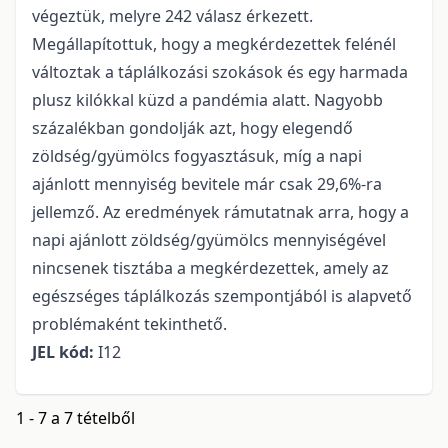
végeztük, melyre 242 válasz érkezett.
Megállapítottuk, hogy a megkérdezettek felénél
változtak a táplálkozási szokások és egy harmada
plusz kilókkal küzd a pandémia alatt. Nagyobb
százalékban gondolják azt, hogy elegendő
zöldség/gyümölcs fogyasztásuk, míg a napi
ajánlott mennyiség bevitele már csak 29,6%-ra
jellemző. Az eredmények rámutatnak arra, hogy a
napi ajánlott zöldség/gyümölcs mennyiségével
nincsenek tisztába a megkérdezettek, amely az
egészséges táplálkozás szempontjából is alapvető
problémaként tekinthető.
JEL kód:
I12
1 - 7 a 7 tételből