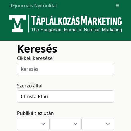
dEjournals Nyitóoldal
Open m
Keresés
Cikkek keresése
Szerző által
Publikált ez után