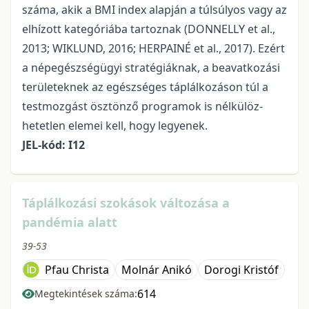
száma, akik a BMI index alapján a túlsúlyos vagy az
elhízott kategóriába tartoz­nak (DONNELLY et al.,
2013; WIKLUND, 2016; HERPAINÉ et al., 2017). Ezért
a né­pegészségügyi stratégiáknak, a beavatkozási
területeknek az egészséges táplálkozáson túl a
testmozgást ösztönző programok is nélkülöz­
hetetlen elemei kell, hogy legyenek.
JEL-kód: I12
Táplálkozási szokások változása a
pandémia alatt
39-53
Pfau Christa
Molnár Anikó
Dorogi Kristóf
614
Megtekintések száma: