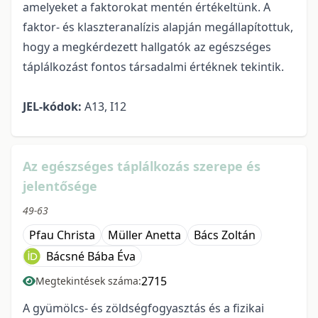
amelyeket a faktorokat mentén értékeltünk. A
faktor- és klaszteranalízis alapján megállapítottuk,
hogy a megkérdezett hallgatók az egészséges
táplálkozást fontos társadalmi értéknek tekintik.
JEL-kódok:
A13, I12
Az egészséges táplálkozás szerepe és
jelentősége
49-63
Pfau Christa
Müller Anetta
Bács Zoltán
Bácsné Bába Éva
2715
Megtekintések száma:
A gyümölcs- és zöldségfogyasztás és a fizikai