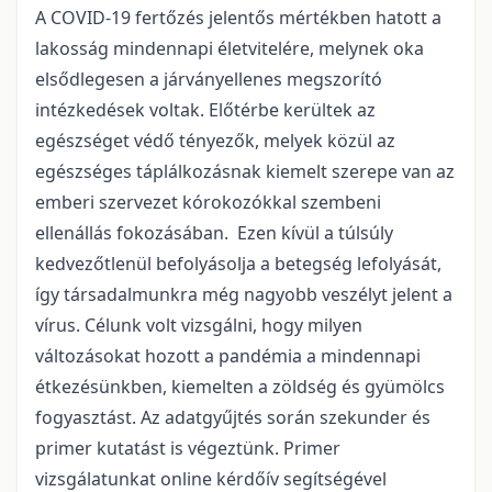
A COVID-19 fertőzés jelentős mértékben hatott a
lakosság mindennapi életvitelére, melynek oka
elsődlegesen a járványellenes megszorító
intézkedések voltak. Előtérbe kerültek az
egészséget védő tényezők, melyek közül az
egészséges táplálkozásnak kiemelt szerepe van az
emberi szervezet kórokozókkal szembeni
ellenállás fokozásában. Ezen kívül a túlsúly
kedvezőtlenül befolyásolja a betegség lefolyását,
így társadalmunkra még nagyobb veszélyt jelent a
vírus. Célunk volt vizsgálni, hogy milyen
változásokat hozott a pandémia a mindennapi
étkezésünkben, kiemelten a zöldség és gyümölcs
fogyasztást. Az adatgyűjtés során szekunder és
primer kutatást is végeztünk. Primer
vizsgálatunkat online kérdőív segítségével