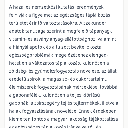
A hazai és nemzetközi kutatási eredmények
felhívják a figyelmet az egészséges táplálkozás
területét érintő változtatásokra. A szekunder
adatok tanúsága szerint a megfelelő tápanyag-,
vitamin- és ásványianyag-ellátottsághoz, valamint
a hiányállapotok és a túlzott bevitel okoz­ta
egészségproblémák megelőzéséhez elenged­
hetetlen a változatos táplálkozás, különösen a
zöldség- és gyümölcsfogyasztás növelése, az állati
eredetű zsírok, a magas só- és cukortartalmú
élelmiszerek fogyasztásának mérséklése, továbbá
a gabonafélék, különösen a teljes kiőrlésű
gabonák, a zsírszegény tej és tejtermékek, illetve a
halak fogyasztásának növelése. Ennek érdekében
kiemelten fontos a magyar lakosság tájékoztatása
az egészséges táplálkozás irányelveiről, és