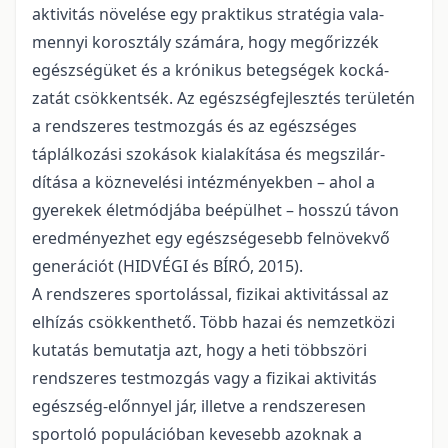
aktivitás növelése egy praktikus stratégia vala­
mennyi korosztály számára, hogy megőrizzék
egészségüket és a krónikus betegségek kocká­
zatát csökkentsék. Az egészségfejlesztés terü­letén
a rendszeres testmozgás és az egészséges
táplálkozási szokások kialakítása és megszilár­
dítása a köznevelési intézményekben – ahol a
gyerekek életmódjába beépülhet – hosszú tá­von
eredményezhet egy egészségesebb felnö­vekvő
generációt (HIDVÉGI és BÍRÓ, 2015).
A rendszeres sportolással, fizikai aktivi­tással az
elhízás csökkenthető. Több hazai és nemzetközi
kutatás bemutatja azt, hogy a heti többszöri
rendszeres testmozgás vagy a fizi­kai aktivitás
egészség-előnnyel jár, illetve a rendszeresen
sportoló populációban kevesebb azoknak a