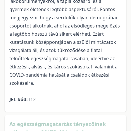
lakókörülményekről, a táplálkozásról és a
gyermek életének legtöbb aspektusáról. Fontos
megjegyezni, hogy a serdülők olyan demográfiai
csoportot alkotnak, ahol az elsődleges megelőzés
a legtöbb hosszú távú sikert elérheti. Ezért
kutatásunk középpontjában a szülői mintázatok
vizsgálata áll, és azok tükröződése a fiatal
felnőttek egészségmagatartásában, ideértve az
étkezési-, alvási-, és káros szokásokat, valamint a
COVID-pandémia hatását a családok étkezési
szokásaira.
JEL-kód:
I12
Az egészségmagatartás tényezőinek