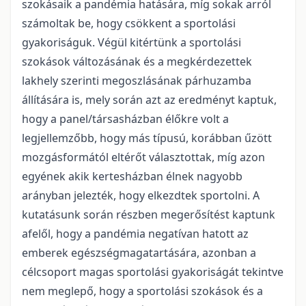
szokásaik a pandémia hatására, míg sokak arról
számoltak be, hogy csökkent a sportolási
gyakoriságuk. Végül kitértünk a sportolási
szokások változásának és a megkérdezettek
lakhely szerinti megoszlásának párhuzamba
állítására is, mely során azt az eredményt kaptuk,
hogy a panel/társasházban élőkre volt a
legjellemzőbb, hogy más típusú, korábban űzött
mozgásformától eltérőt választottak, míg azon
egyének akik kertesházban élnek nagyobb
arányban jelezték, hogy elkezdtek sportolni. A
kutatásunk során részben megerősítést kaptunk
afelől, hogy a pandémia negatívan hatott az
emberek egészségmagatartására, azonban a
célcsoport magas sportolási gyakoriságát tekintve
nem meglepő, hogy a sportolási szokások és a