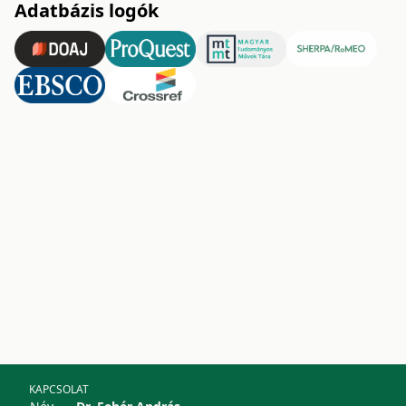
Adatbázis logók
KAPCSOLAT