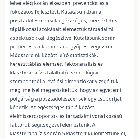
lehet elég korán elkezdeni prevenciót és a
fokozatos fejlesztést. Kutatásunkban a
posztadoleszcensek egészséges, mérsékletes
táplálkozási szokásait elemeztük társadalmi
aspektusokkal kiegészítve. Kutatásunk során
primer és szekunder adatgyűjtést végeztünk.
Módszereink között leíró statisztikák,
kereszttáblás elemzés, faktoranalízis és
klaszteranalízis található. Szociológiai
szempontból a leválási dimenziókat vizsgáltuk
meg, mellyel megerősítettük, hogy az egyetemi
polgárság a posztadoleszcensek egy csoportját
képezik. Az egészséges táplálkozást
élelmiszercsoportok és társadalmi vonatkozású
faktorok segítségével elemeztünk. A
klaszteranalízis során 5 klasztert különítettünk el,