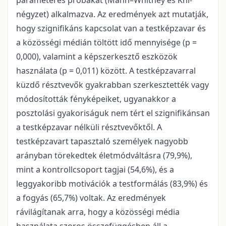
paraméteres próbákat (Mann–Whitney és Khi-
négyzet) alkalmazva. Az eredmények azt mutatják,
hogy szignifikáns kapcsolat van a testképzavar és
a közösségi médián töltött idő mennyisége (p =
0,000), valamint a képszerkesztő eszközök
használata (p = 0,011) között. A testképzavarral
küzdő résztvevők gyakrabban szerkesztették vagy
módosították fényképeiket, ugyanakkor a
posztolási gyakoriságuk nem tért el szignifikánsan
a testképzavar nélküli résztvevőktől. A
testképzavart tapasztaló személyek nagyobb
arányban törekedtek életmódváltásra (79,9%),
mint a kontrollcsoport tagjai (54,6%), és a
leggyakoribb motivációk a testformálás (83,9%) és
a fogyás (65,7%) voltak. Az eredmények
rávilágítanak arra, hogy a közösségi média