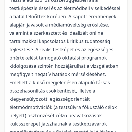
használata szoros összefüggésben áll a
testképészleléssel és az életmódbeli viselkedéssel
a fiatal felnőttek körében. A kapott eredmények
alapján javasolt a médiaműveltség erősítése,
valamint a szerkesztett és idealizált online
tartalmakkal kapcsolatos kritikus tudatosság
fejlesztése. A reális testképet és az egészséges
önértékelést támogató oktatási programok
kidolgozása szintén hozzájárulhat a vizsgálatban
megfigyelt negatív hatások mérsékléséhez.
Emellett a külső megjelenésen alapuló társas
összehasonlítás csökkentését, illetve a
kiegyensúlyozott, egészségorientált
életmódmotivációk (a testsúlyra fókuszáló célok
helyett) ösztönzését célzó beavatkozások
kulcsszerepet játszhatnak a testképzavarok