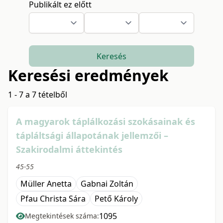
Publikált ez előtt
Keresés
Keresési eredmények
1 - 7 a 7 tételből
A magyarok táplálkozási szokásainak és
tápláltsági állapotának jellemzői –
Szakirodalmi áttekintés
45-55
Müller Anetta
Gabnai Zoltán
Pfau Christa Sára
Pető Károly
1095
Megtekintések száma: