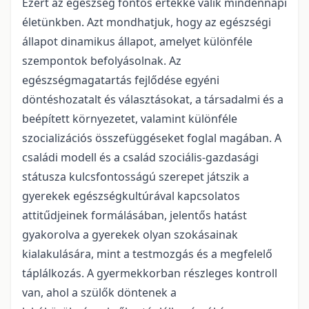
Ezért az egészség fontos értékké válik mindennapi
életünkben. Azt mondhatjuk, hogy az egészségi
állapot dinamikus állapot, amelyet különféle
szempontok befolyásolnak. Az
egészségmagatartás fejlődése egyéni
döntéshozatalt és választásokat, a társadalmi és a
beépített környezetet, valamint különféle
szocializációs összefüggéseket foglal magában. A
családi modell és a család szociális-gazdasági
státusza kulcsfontosságú szerepet játszik a
gyerekek egészségkultúrával kapcsolatos
attitűdjeinek formálásában, jelentős hatást
gyakorolva a gyerekek olyan szokásainak
kialakulására, mint a testmozgás és a megfelelő
táplálkozás. A gyermekkorban részleges kontroll
van, ahol a szülők döntenek a