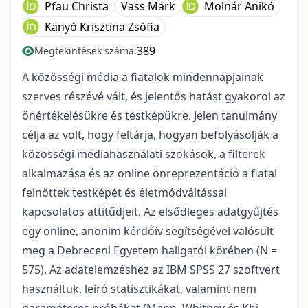
Pfau Christa
Vass Márk
Molnár Anikó
Kanyó Krisztina Zsófia
389
Megtekintések száma:
A közösségi média a fiatalok mindennapjainak
szerves részévé vált, és jelentős hatást gyakorol az
önértékelésükre és testképükre. Jelen tanulmány
célja az volt, hogy feltárja, hogyan befolyásolják a
közösségi médiahasználati szokások, a filterek
alkalmazása és az online önreprezentáció a fiatal
felnőttek testképét és életmódváltással
kapcsolatos attitűdjeit. Az elsődleges adatgyűjtés
egy online, anonim kérdőív segítségével valósult
meg a Debreceni Egyetem hallgatói körében (N =
575). Az adatelemzéshez az IBM SPSS 27 szoftvert
használtuk, leíró statisztikákat, valamint nem