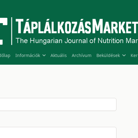
dőlap
Információk
Aktuális
Archívum
Beküldések
Ker