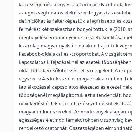
közösségi média egyes platformjait (Facebook, Ins
az egészségtudatos élelmiszer-fogyasztás esetében
definíciókat és feltérképeztük a legfrissebb és köz
felmérést két szakaszban bonyolítottuk le (2018. s
megfigyelési eredményeinek összehasonlítása melle
kizárólag magyar nyelvű oldalakon hajtottuk végre
Facebook-oldalakat és -csoportokat. A vizsgált tém
kapcsolatos kifejezéseknél az esetek többségében 
oldal több keresőkifejezésnél is megjelent. A csop
egyszerre 4-5 kulcsszót is megadnak a címben. Fe
táplálkozással kapcsolatos ékezetes és ékezet nélk
többségénél megállapítottuk azt a tendenciát, hog
növekedést értek el, mint az ékezet nélküliek. To
magyar influenszereket. Az eredmények alapján ki
egészséges életmód témakörökben viszonylag kev
rendelkező csatornát. Összességében elmondható