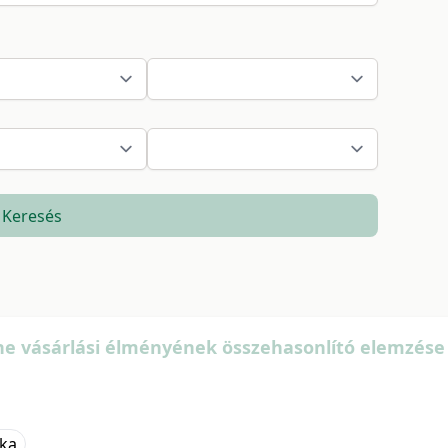
Keresés
e vásárlási élményének összehasonlító elemzése
ika