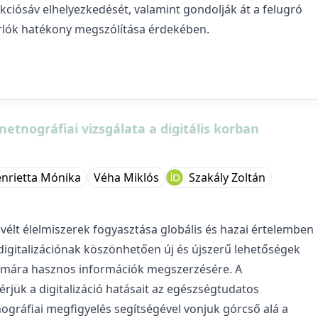
ciósáv elhelyezkedését, valamint gondolják át a felugró
árlók hatékony megszólítása érdekében.
etnográfiai vizsgálata a digitális korban
nrietta Mónika
Véha Miklós
Szakály Zoltán
élt élelmiszerek fogyasztása globális és hazai értelemben
digitalizációnak köszönhetően új és újszerű lehetőségek
számára hasznos információk megszerzésére. A
rjük a digitalizáció hatásait az egészségtudatos
nográfiai megfigyelés segítségével vonjuk górcső alá a