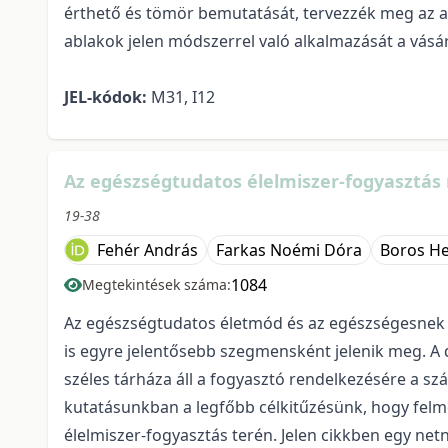
érthető és tömör bemutatását, tervezzék meg az ak
ablakok jelen módszerrel való alkalmazását a vás
JEL-kódok:
M31, I12
Az egészségtudatos élelmiszer-fogyasztás n
19-38
Fehér András
Farkas Noémi Dóra
Boros He
1084
Megtekintések száma:
Az egészségtudatos életmód és az egészségesnek v
is egyre jelentősebb szegmensként jelenik meg. A 
széles tárháza áll a fogyasztó rendelkezésére a 
kutatásunkban a legfőbb célkitűzésünk, hogy felmé
élelmiszer-fogyasztás terén. Jelen cikkben egy net