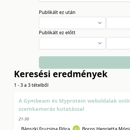
Publikált ez után
Publikált ez előtt
Keresési eredmények
1 - 3 a 3 tételből
A Gymbeam és Myprotein weboldalak onlin
szemkamerás kutatással
21-30
Bánszki Fruzsina Flóra
Boros Henrietta Món