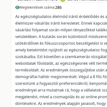
286
Megtekintések száma:
Az egészségtudatos életmód iránti érdeklődés és a 
élelmiszer-vásárlás iránti keresletet. Ennek kapcsá
vásárlási folyamat során milyen tényezőkkel talá
vetületében. A kutatás során különböző módszere
utókérdőívet és fókuszcsoportos beszélgetést is v
amely betekintést nyújtott az egészségtudatos fog
szokásaiba. Ezt követően a szemkamerás vizsgála
weboldalak főoldalát, az egészségesnek vélt termé
termékoldalt. Az eredmények összegyűjtése után a r
demográfiai háttér megismerését. Végül a 8 fős f
szereztünk a fogyasztói preferenciákról, benyomás
eredményei arra mutatnak rá, hogy a vállalatok sz
megjelenést, mivel a csomagolás és az online prom
döntésekre. Az eredmények alapján javasolt, hogy