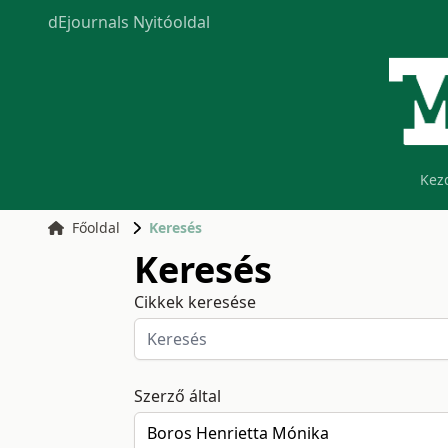
dEjournals Nyitóoldal
Kez
Főoldal
Keresés
Keresés
Cikkek keresése
Szerző által