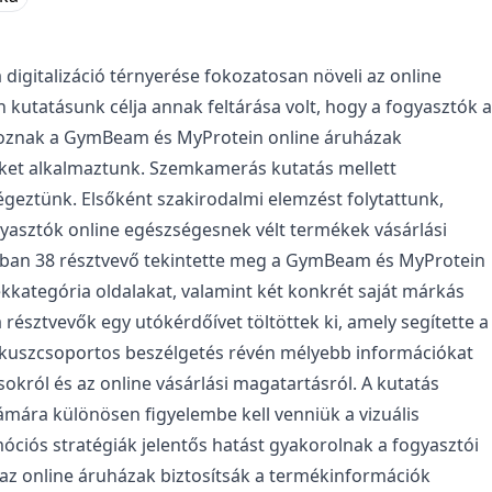
digitalizáció térnyerése fokozatosan növeli az online
n kutatásunk célja annak feltárása volt, hogy a fogyasztók a
lkoznak a GymBeam és MyProtein online áruházak
ket alkalmaztunk. Szemkamerás kutatás mellett
égeztünk. Elsőként szakirodalmi elemzést folytattunk,
yasztók online egészségesnek vélt termékek vásárlási
tban 38 résztvevő tekintette meg a GymBeam és MyProtein
kkategória oldalakat, valamint két konkrét saját márkás
észtvevők egy utókérdőívet töltöttek ki, amely segítette a
ókuszcsoportos beszélgetés révén mélyebb információkat
okról és az online vásárlási magatartásról. A kutatás
ámára különösen figyelembe kell venniük a vizuális
óciós stratégiák jelentős hatást gyakorolnak a fogyasztói
 az online áruházak biztosítsák a termékinformációk