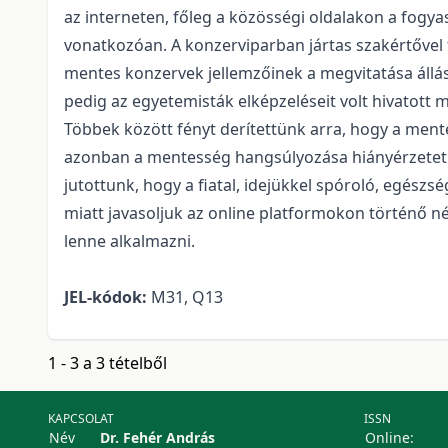
az interneten, főleg a közösségi oldalakon a fogy
vonatkozóan. A konzerviparban jártas szakértővel f
mentes konzervek jellemzőinek a megvitatása állá
pedig az egyetemisták elképzeléseit volt hivatott 
Többek között fényt derítettünk arra, hogy a mente
azonban a mentesség hangsúlyozása hiányérzetet v
jutottunk, hogy a fiatal, idejükkel spóroló, egészs
miatt javasoljuk az online platformokon történő n
lenne alkalmazni.
JEL-kódok:
M31, Q13
1 - 3 a 3 tételből
KAPCSOLAT
ISSN
Név
Dr. Fehér András
Online: