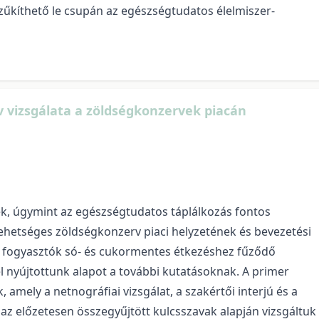
űkíthető le csupán az egészségtudatos élelmiszer-
v vizsgálata a zöldségkonzervek piacán
rek, úgymint az egészségtudatos táplálkozás fontos
lehetséges zöldségkonzerv piaci helyzetének és bevezetési
 a fogyasztók só- és cukormentes étkezéshez fűződő
l nyújtottunk alapot a további kutatásoknak. A primer
amely a netnográfiai vizsgálat, a szakértői interjú és a
az előzetesen összegyűjtött kulcsszavak alapján vizsgáltuk