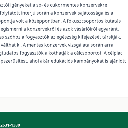
asztói igényeket a só- és cukormentes konzervekre
olytatott interjú során a konzervek sajátossága és a
spontja volt a középpontban. A fókuszcsoportos kutatás
megismerni a konzervekről és azok vásárlóiról egyaránt.
s szóhoz a fogyasztók az egészség kifejezését társítják,
álthat ki. A mentes konzervek vizsgálata során arra
égtudatos fogyasztók alkothatják a célcsoportot. A célpiac
épszerűsítést, ahol akár edukációs kampányokat is ajánlott
2631-1380