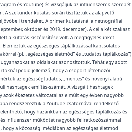
tagram és Youtube) és vizsgáljuk az influenszerek szerepét
. A szekunder kutatás során tisztáztuk az alapvető
eljövőbeli trendeket. A primer kutatásnál a netnográfiai
zeptember, október és 2019. december). A cél a két szakasz
tt a kutatás kiszélesítése volt. A megfigyelésünket
. Elemeztük az egészséges táplálkozással kapcsolatos
akörrel (pl. „egészséges életmód” és „tudatos táplálkozás”)
ugyanazokat az oldalakat azonosítottuk. Tehát egy adott
ortoknál pedig jellemző, hogy a csoport létrehozói
lmértük az egészségtudatos, „mentes” és növényi alapú
üli hashtagek említés-számát. A vizsgált hashtagek
y azok ékezetes változatai az elmúlt egy évben nagyobb
vábbá rendszereztük a Youtube-csatornával rendelkező
jelenthető, hogy hazánkban az egészséges táplálkozás és
és influenszer működtet nagyobb feliratkozószámmal
, hogy a közösségi médiában az egészséges életmód