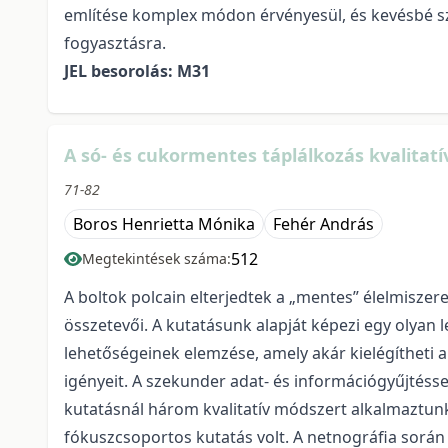
említése komplex módon érvényesül, és kevésbé sz
fogyasztásra.
JEL besorolás: M31
A só- és cukormentes táplálkozás kvalitatí
71-82
Boros Henrietta Mónika
Fehér András
512
Megtekintések száma:
A boltok polcain elterjedtek a „mentes” élelmisze
összetevői. A kutatásunk alapját képezi egy olyan 
lehetőségeinek elemzése, amely akár kielégítheti
igényeit. A szekunder adat- és információgyűjtésse
kutatásnál három kvalitatív módszert alkalmaztunk, 
fókuszcsoportos kutatás volt. A netnográfia során 