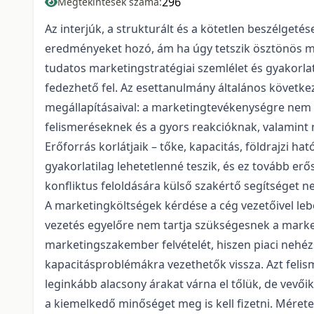
296
Megtekintések száma:
Az interjúk, a strukturált és a kötetlen beszélgeté
eredményeket hozó, ám ha úgy tetszik ösztönös m
tudatos marketingstratégiai szemlélet és gyakorlat
fedezhető fel. Az esettanulmány általános követk
megállapításaival: a marketingtevékenységre nem fo
felismeréseknek és a gyors reakcióknak, valamint
Erőforrás korlátjaik – tőke, kapacitás, földrajzi
gyakorlatilag lehetetlenné teszik, és ez tovább erő
konfliktus feloldására külső szakértő segítséget 
A marketingköltségek kérdése a cég vezetőivel lebo
vezetés egyelőre nem tartja szükségesnek a mark
marketingszakember felvételét, hiszen piaci nehéz
kapacitásproblémákra vezethetők vissza. Azt felis
leginkább alacsony árakat várna el tőlük, de vev
a kiemelkedő minőséget meg is kell fizetni. Méret