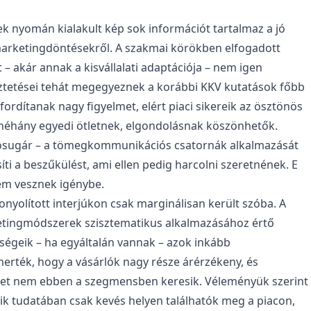
sek nyomán kialakult kép sok információt tartalmaz a jó
arketingdöntésekről. A szakmai körökben elfogadott
 – akár annak a kisvállalati adaptációja – nem igen
eztetései tehát megegyeznek a korábbi KKV kutatások főbb
rdítanak nagy figyelmet, elért piaci sikereik az ösztönös
 néhány egyedi ötletnek, elgondolásnak köszönhetők.
 hatósugár – a tömegkommunikációs csatornák alkalmazását
síti a beszűkülést, ami ellen pedig harcolni szeretnének. E
nem vesznek igénybe.
nyolított interjúkon csak marginálisan került szóba. A
etingmódszerek szisztematikus alkalmazásához értő
ségeik – ha egyáltalán vannak – azok inkább
merték, hogy a vásárlók nagy része árérzékeny, és
őiket nem ebben a szegmensben keresik. Véleményük szerint
eik tudatában csak kevés helyen találhatók meg a piacon,