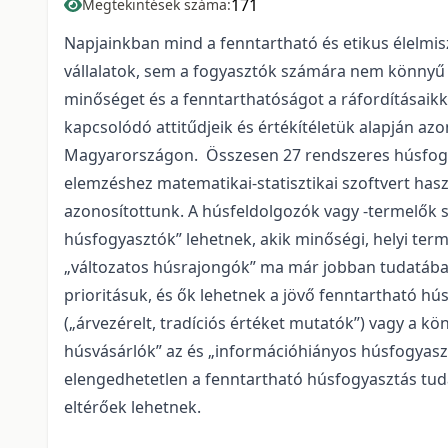
171
Megtekintések száma:
Napjainkban mind a fenntartható és etikus élelmis
vállalatok, sem a fogyasztók számára nem könnyű 
minőséget és a fenntarthatóságot a ráfordításaikka
kapcsolódó attitűdjeik és értékítéletük alapján a
Magyarországon. Összesen 27 rendszeres húsfogyasz
elemzéshez matematikai-statisztikai szoftvert has
azonosítottunk. A húsfeldolgozók vagy -termelők 
húsfogyasztók” lehetnek, akik minőségi, helyi term
„változatos húsrajongók” ma már jobban tudatáb
prioritásuk, és ők lehetnek a jövő fenntartható hú
(„árvezérelt, tradíciós értéket mutatók”) vagy a 
húsvásárlók” az és „információhiányos húsfogyasz
elengedhetetlen a fenntartható húsfogyasztás t
eltérőek lehetnek.