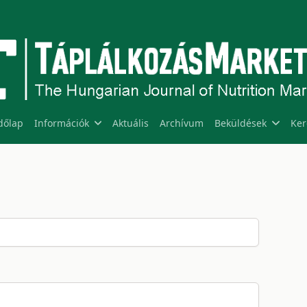
dőlap
Információk
Aktuális
Archívum
Beküldések
Ker