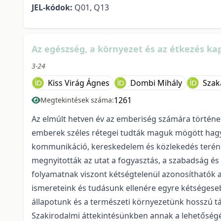
JEL-kódok:
Q01, Q13
Az egészség, a környezet és az étkezés kap
3-24
Kiss Virág Ágnes
Dombi Mihály
Szak
1261
Megtekintések száma:
Az elmúlt hetven év az emberiség számára történel
emberek széles rétegei tudták maguk mögött hagyn
kommunikáció, kereskedelem és közlekedés terén
megnyitották az utat a fogyasztás, a szabadság é
folyamatnak viszont kétségtelenül azonosíthatók 
ismereteink és tudásunk ellenére egyre kétségese
állapotunk és a természeti környezetünk hosszú tá
Szakirodalmi áttekintésünkben annak a lehetőségét