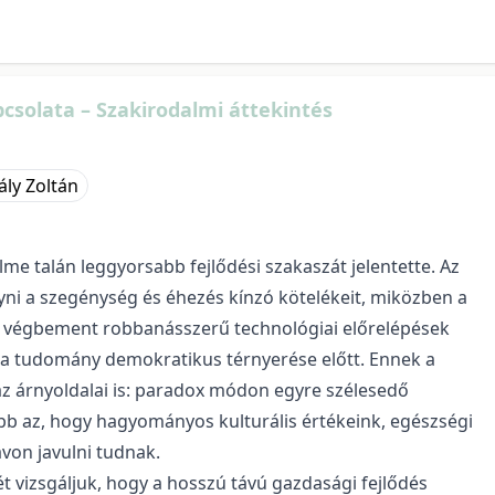
csolata – Szakirodalmi áttekintés
ály Zoltán
me talán leggyorsabb fejlődési szakaszát jelentette. Az
i a szegénység és éhezés kínzó kötelékeit, miközben a
 végbement robbanásszerű technológiai előrelépések
s a tudomány demokratikus térnyerése előtt. Ennek a
az árnyoldalai is: paradox módon egyre szélesedő
bb az, hogy hagyományos kulturális értékeink, egészségi
von javulni tudnak.
 vizsgáljuk, hogy a hosszú távú gazdasági fejlődés