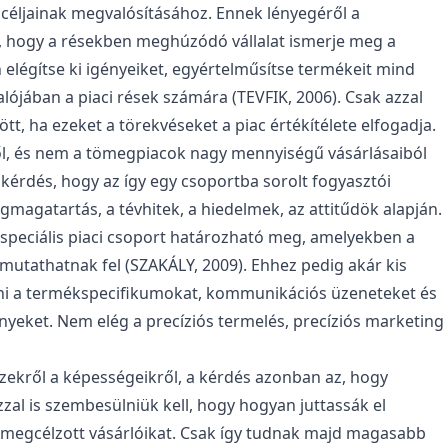
 céljainak megvalósításához. Ennek lényegéről a
, hogy a résekben meghúzódó vállalat ismerje meg a
elégítse ki igényeiket, egyértelműsítse termékeit mind
jában a piaci rések számára (TEVFIK, 2006). Csak azzal
ött, ha ezeket a törekvéseket a piac értékítélete elfogadja.
ől, és nem a tömegpiacok nagy mennyiségű vásárlásaiból
kérdés, hogy az így egy csoportba sorolt fogyasztói
magatartás, a tévhitek, a hiedelmek, az attitűdök alapján.
speciális piaci csoport határozható meg, amelyekben a
tathatnak fel (SZAKÁLY, 2009). Ehhez pedig akár kis
ni a termékspecifikumokat, kommunikációs üzeneteket és
nyeket. Nem elég a precíziós termelés, precíziós marketing
ekről a képességeikről, a kérdés azonban az, hogy
zal is szembesülniük kell, hogy hogyan juttassák el
 megcélzott vásárlóikat. Csak így tudnak majd magasabb