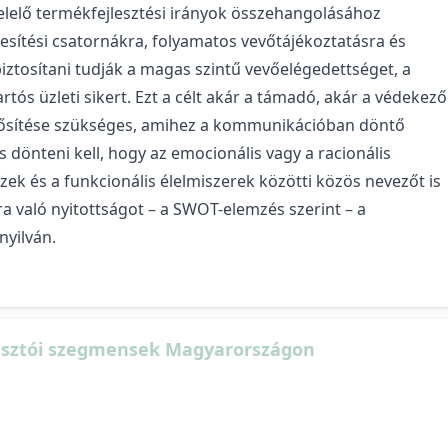
felelő termékfejlesztési irányok összehangolásához
ékesítési csatornákra, folyamatos vevőtájékoztatásra és
biztosítani tudják a magas szintű vevőelégedettséget, a
tartós üzleti sikert. Ezt a célt akár a támadó, akár a védekező
erősítése szükséges, amihez a kommunikációban döntő
s dönteni kell, hogy az emocionális vagy a racionális
zek és a funkcionális élelmiszerek közötti közös nevezőt is
ra való nyitottságot – a SWOT-elemzés szerint – a
yilván.
yasztói szegmensek Magyarországon