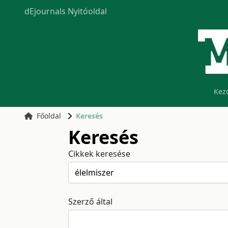
dEjournals Nyitóoldal
Kez
Főoldal
Keresés
Keresés
Cikkek keresése
Szerző által