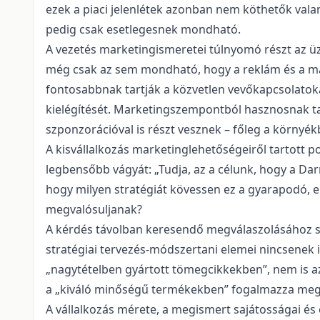
ezek a piaci jelenlétek azonban nem köthetők va
pedig csak esetlegesnek mondható.
A vezetés marketingismeretei túlnyomó részt az ü
még csak az sem mondható, hogy a reklám és a ma
fontosabbnak tartják a közvetlen vevőkapcsolatok
kielégítését. Marketingszempontból hasznosnak ta
szponzorációval is részt vesznek – főleg a környék
A kisvállalkozás marketinglehetőségeiről tartott
legbensőbb vágyát: „Tudja, az a célunk, hogy a Dar
hogy milyen stratégiát kövessen ez a gyarapodó, e
megvalósuljanak?
A kérdés távolban keresendő megválaszolásához so
stratégiai tervezés-módszertani elemei nincsenek i
„nagytételben gyártott tömegcikkekben”, nem is az
a „kiváló minőségű termékekben” fogalmazza meg 
A vállalkozás mérete, a megismert sajátosságai és ér