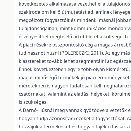
következetes alkalmazása vezethet el a tulajdonos
szakirodalom kellő útmutatást ad, aminek lényege
megcélzott fogyasztóit és mindenki másnál jobban 
tulajdonságaiban, mint kommunikációs mondanivaló
érvényesíthet megfelelő ártöbbletet a költségei föl
A piaci résekre összpontosító cég a magas árrésb
tud hasznot húzni (POLERECZKI, 2011). Az egy más 
klasztereket tovább lehet szegmentálni az egészség
Ennek következtében egyre több olyan kisméretű, 
magas minőségű termékek jó piaci eredményeket mu
méretekben is nagyon tudatosan kell meghatároz
csatornákat, valamint az eladási helyeket, körülmé
is szükséges.
A Darnó-Húsnál meg vannak győződve a vezetők ez
hogyan tudja azonosítani ezeket a fogyasztókat. Az
hozzájuk a termékeiket és hogyan tájékoztassák a