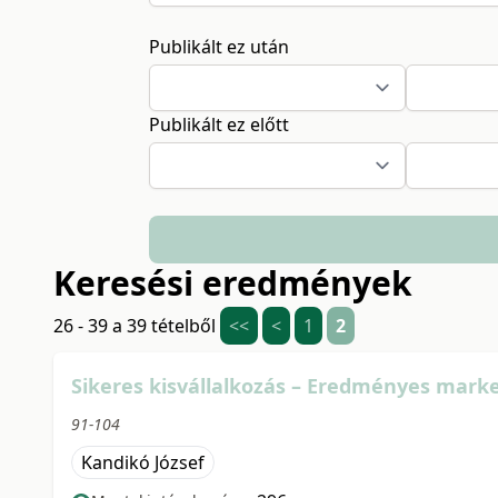
Publikált ez után
Publikált ez előtt
Keresési eredmények
26 - 39 a 39 tételből
<<
<
1
2
Sikeres kisvállalkozás – Eredményes market
91-104
Kandikó József