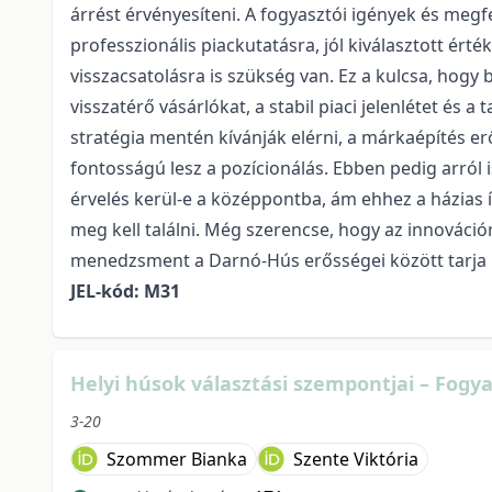
árrést érvényesíteni. A fogyasztói igények és meg
professzionális piackutatásra, jól kiválasztott ért
visszacsatolásra is szükség van. Ez a kulcsa, hogy 
visszatérő vásárlókat, a stabil piaci jelenlétet és a 
stratégia mentén kívánják elérni, a márkaépítés 
fontosságú lesz a pozícionálás. Ebben pedig arról i
érvelés kerül-e a középpontba, ám ehhez a házias í
meg kell találni. Még szerencse, hogy az innováció
menedzsment a Darnó-Hús erősségei között tarja n
JEL-kód: M31
Helyi húsok választási szempontjai – Fog
3-20
Szommer Bianka
Szente Viktória