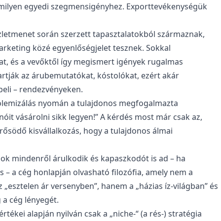
lamilyen egyedi szegmensigényhez. Exporttevékenységük
zletmenet során szerzett tapasztalatokból származnak,
rketing közé egyenlőségjelet tesznek. Sokkal
at, és a vevőktől így megismert igények rugalmas
rtják az árubemutatókat, kóstolókat, ezért akár
beli – rendezvényeken.
 polemizálás nyomán a tulajdonos megfogalmazta
nóit vásárolni sikk legyen!” A kérdés most már csak az,
rősödő kisvállalkozás, hogy a tulajdonos álmai
k mindenről árulkodik és kapaszkodót is ad – ha
s – a cég honlapján olvasható filozófia, amely nem a
 „esztelen ár versenyben”, hanem a „házias íz-világban” és
a cég lényegét.
tékei alapján nyilván csak a „niche-“ (a rés-) stratégia