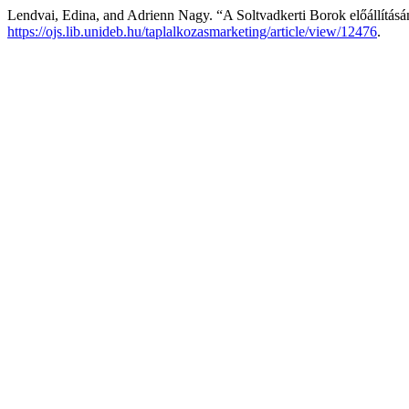
Lendvai, Edina, and Adrienn Nagy. “A Soltvadkerti Borok előállításá
https://ojs.lib.unideb.hu/taplalkozasmarketing/article/view/12476
.