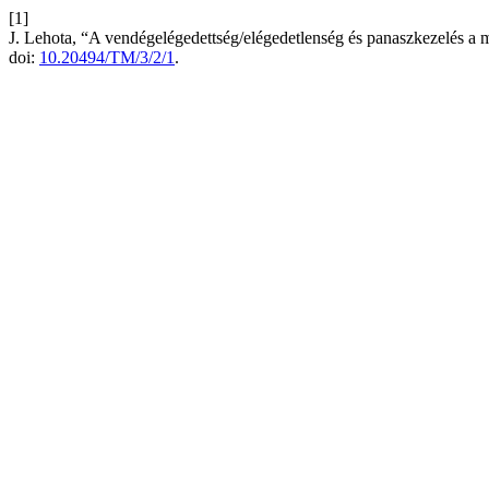
[1]
J. Lehota, “A vendégelégedettség/elégedetlenség és panaszkezelés a 
doi:
10.20494/TM/3/2/1
.