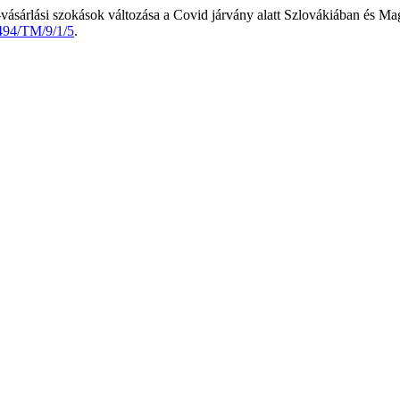
-vásárlási szokások változása a Covid járvány alatt Szlovákiában és 
494/TM/9/1/5
.