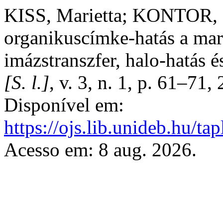
KISS, Marietta; KONTOR, 
organikuscímke-hatás a mar
imázstranszfer, halo-hatás é
[S. l.]
, v. 3, n. 1, p. 61–71
Disponível em:
https://ojs.lib.unideb.hu/t
Acesso em: 8 aug. 2026.