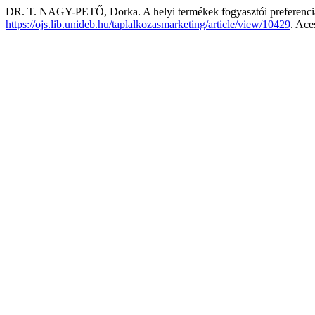
DR. T. NAGY-PETŐ, Dorka. A helyi termékek fogyasztói preferenciá
https://ojs.lib.unideb.hu/taplalkozasmarketing/article/view/10429
. Ace