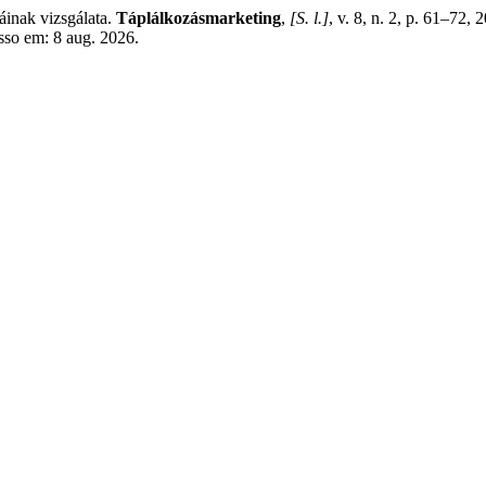
inak vizsgálata.
Táplálkozásmarketing
,
[S. l.]
, v. 8, n. 2, p. 61–72,
sso em: 8 aug. 2026.