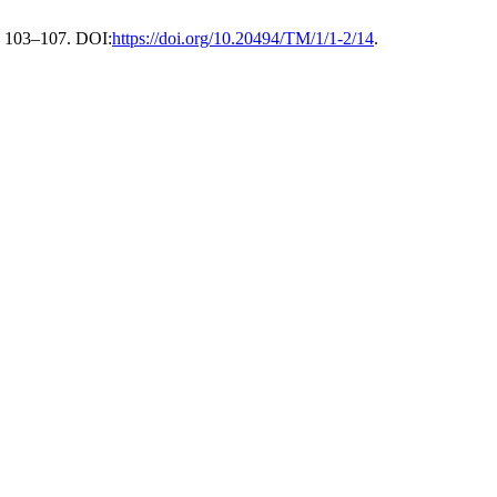
), 103–107. DOI:
https://doi.org/10.20494/TM/1/1-2/14
.