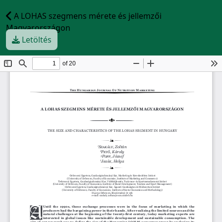
A LOHAS szegmens mérete és jellemzői
Magyarországon
Letöltés