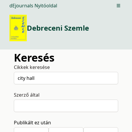
dEjournals Nyitóoldal
Open m
Debreceni Szemle
Keresés
Cikkek keresése
Szerző által
Publikált ez után