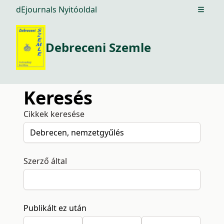
dEjournals Nyitóoldal
Open m
Debreceni Szemle
Keresés
Cikkek keresése
Szerző által
Publikált ez után