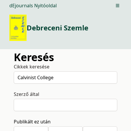
dEjournals Nyitóoldal
Open m
Debreceni Szemle
Keresés
Cikkek keresése
Szerző által
Publikált ez után