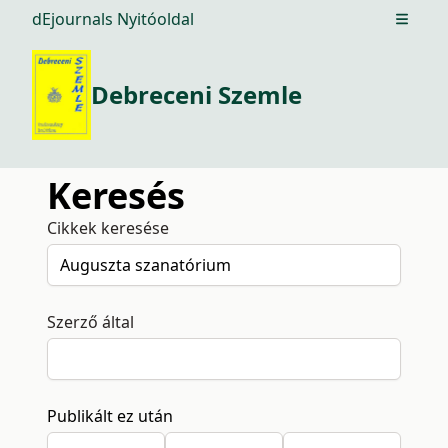
dEjournals Nyitóoldal
Open m
Debreceni Szemle
Keresés
Cikkek keresése
Szerző által
Publikált ez után