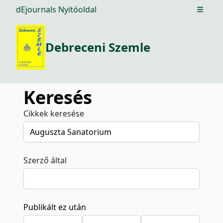
dEjournals Nyitóoldal
Open m
Debreceni Szemle
Keresés
Cikkek keresése
Szerző által
Publikált ez után