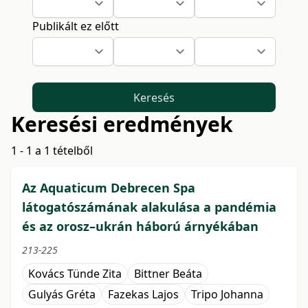
Publikált ez előtt
Keresés
Keresési eredmények
1 - 1 a 1 tételből
Az Aquaticum Debrecen Spa
látogatószámának alakulása a pandémia
és az orosz–ukrán háború árnyékában
213-225
Kovács Tünde Zita
Bittner Beáta
Gulyás Gréta
Fazekas Lajos
Tripo Johanna