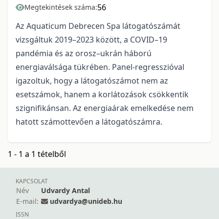
56
Megtekintések száma:
Az Aquaticum Debrecen Spa látogatószámát
vizsgáltuk 2019–2023 között, a COVID–19
pandémia és az orosz–ukrán háború
energiaválsága tükrében. Panel-regresszióval
igazoltuk, hogy a látogatószámot nem az
esetszámok, hanem a korlátozások csökkentik
szignifikánsan. Az energiaárak emelkedése nem
hatott számottevően a látogatószámra.
1 - 1 a 1 tételből
KAPCSOLAT
Név
Udvardy Antal
E-mail:
udvardya@unideb.hu
ISSN