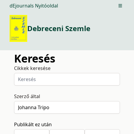
dEjournals Nyitóoldal
Open m
Debreceni Szemle
Keresés
Cikkek keresése
Szerző által
Publikált ez után