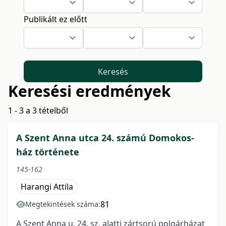
Publikált ez előtt
Keresés
Keresési eredmények
1 - 3 a 3 tételből
A Szent Anna utca 24. számú Domokos-
ház története
145-162
Harangi Attila
81
Megtekintések száma:
A Szent Anna u. 24. sz. alatti zártsorú polgárházat