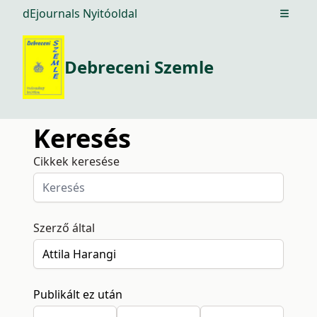
dEjournals Nyitóoldal
Open m
Debreceni Szemle
Keresés
Cikkek keresése
Szerző által
Publikált ez után