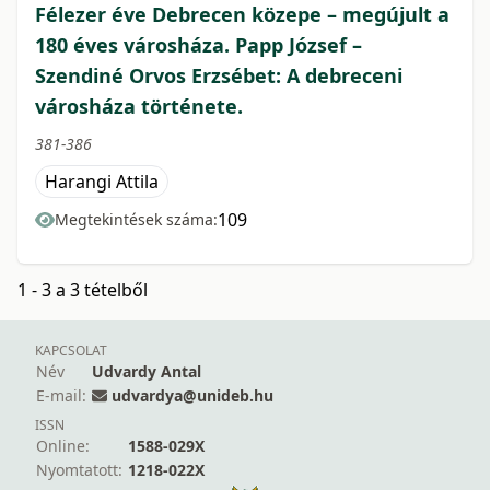
Félezer éve Debrecen közepe – megújult a
180 éves városháza. Papp József –
Szendiné Orvos Erzsébet: A debreceni
városháza története.
381-386
Harangi Attila
109
Megtekintések száma:
1 - 3 a 3 tételből
KAPCSOLAT
Név
Udvardy Antal
E-mail:
udvardya@unideb.hu
ISSN
Online:
1588-029X
Nyomtatott:
1218-022X