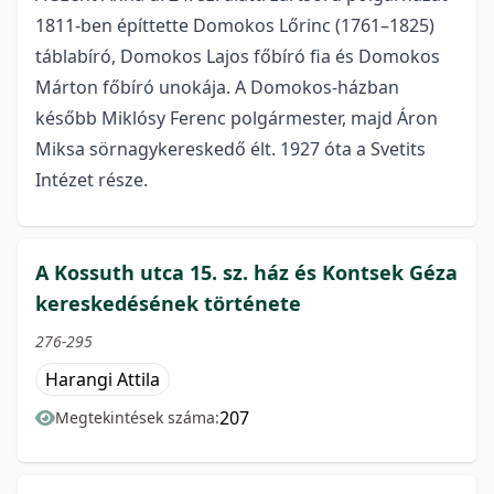
1811-ben építtette Domokos Lőrinc (1761–1825)
táblabíró, Domokos Lajos főbíró fia és Domokos
Márton főbíró unokája. A Domokos-házban
később Miklósy Ferenc polgármester, majd Áron
Miksa sörnagykereskedő élt. 1927 óta a Svetits
Intézet része.
A Kossuth utca 15. sz. ház és Kontsek Géza
kereskedésének története
276-295
Harangi Attila
207
Megtekintések száma: