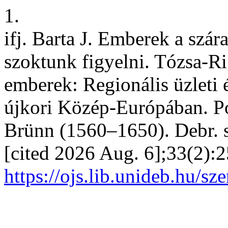
1.
ifj. Barta J. Emberek a szá
szoktunk figyelni. Tózsa-Ri
emberek: Regionális üzleti 
újkori Közép-Európában. 
Brünn (1560–1650). Debr. s
[cited 2026 Aug. 6];33(2):2
https://ojs.lib.unideb.hu/sz