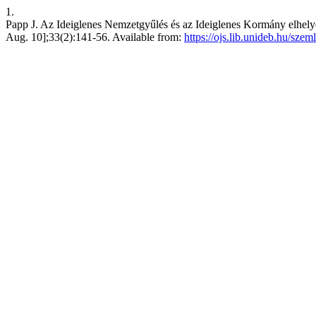
1.
Papp J. Az Ideiglenes Nemzetgyűlés és az Ideiglenes Kormány elhely
Aug. 10];33(2):141-56. Available from:
https://ojs.lib.unideb.hu/szem