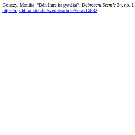
Gönczy, Monika. “Bán Imre hagyatéka”.
Debreceni Szemle
34, no. 1
https://ojs.lib.unideb.hu/szemle/article/view/16882
.