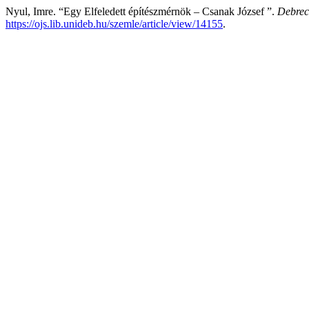
Nyul, Imre. “Egy Elfeledett építészmérnök – Csanak József ”.
Debrec
https://ojs.lib.unideb.hu/szemle/article/view/14155
.