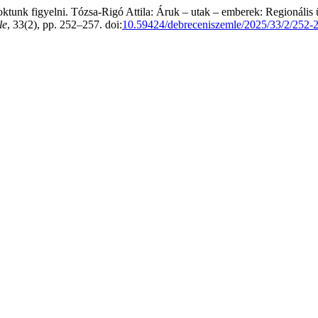
oktunk figyelni. Tózsa-Rigó Attila: Áruk – utak – emberek: Regionális 
le
, 33(2), pp. 252–257. doi:
10.59424/debreceniszemle/2025/33/2/252-