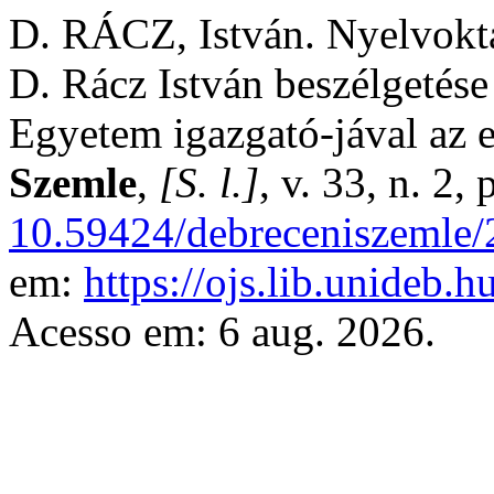
D. RÁCZ, István. Nyelvokta
D. Rácz István beszélgetése
Egyetem igazgató-jával az e
Szemle
,
[S. l.]
, v. 33, n. 2
10.59424/debreceniszemle/
em:
https://ojs.lib.unideb.
Acesso em: 6 aug. 2026.