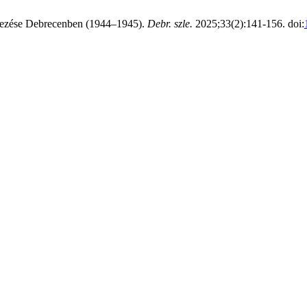
lyezése Debrecenben (1944–1945).
Debr. szle.
2025;33(2):141-156. doi: