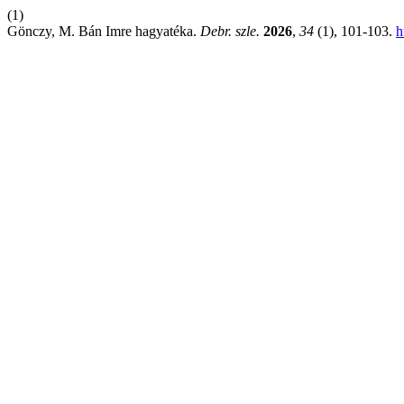
(1)
Gönczy, M. Bán Imre hagyatéka.
Debr. szle.
2026
,
34
(1), 101-103.
h