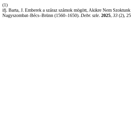
(1)
ifj. Barta, J. Emberek a száraz számok mögött, Akikre Nem Szoktunk
Nagyszombat–Bécs–Brünn (1560–1650).
Debr. szle.
2025
,
33
(2), 2