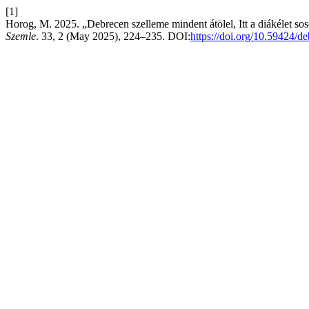
[1]
Horog, M. 2025. „Debrecen szelleme mindent átölel, Itt a diákélet s
Szemle
. 33, 2 (May 2025), 224–235. DOI:
https://doi.org/10.59424/