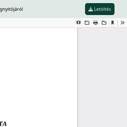
gnyitójáról
Letöltés