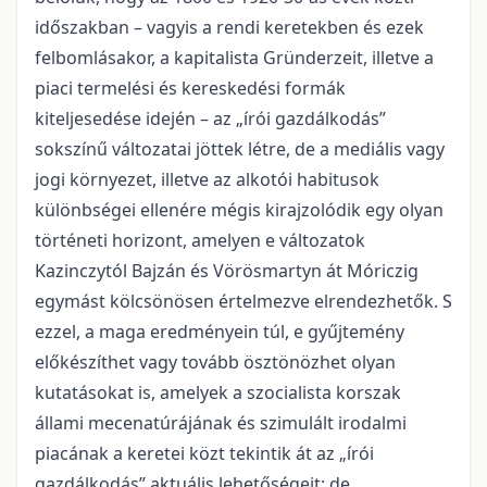
időszakban – vagyis a rendi keretekben és ezek
felbomlásakor, a kapitalista Gründerzeit, illetve a
piaci termelési és kereskedési formák
kiteljesedése idején – az „írói gazdálkodás”
sokszínű változatai jöttek létre, de a mediális vagy
jogi környezet, illetve az alkotói habitusok
különbségei ellenére mégis kirajzolódik egy olyan
történeti horizont, amelyen e változatok
Kazinczytól Bajzán és Vörösmartyn át Móriczig
egymást kölcsönösen értelmezve elrendezhetők. S
ezzel, a maga eredményein túl, e gyűjtemény
előkészíthet vagy tovább ösztönözhet olyan
kutatásokat is, amelyek a szocialista korszak
állami mecenatúrájának és szimulált irodalmi
piacának a keretei közt tekintik át az „írói
gazdálkodás” aktuális lehetőségeit: de