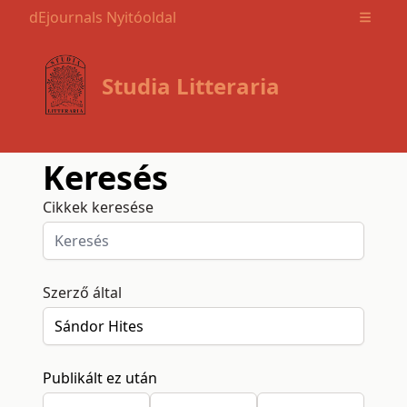
dEjournals Nyitóoldal
Open m
Studia Litteraria
Keresés
Cikkek keresése
Szerző által
Publikált ez után