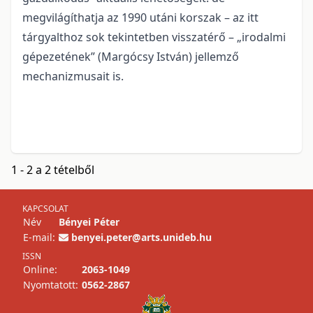
megvilágíthatja az 1990 utáni korszak – az itt
tárgyalthoz sok tekintetben visszatérő – „irodalmi
gépezetének” (Margócsy István) jellemző
mechanizmusait is.
1 - 2 a 2 tételből
KAPCSOLAT
Név
Bényei Péter
E-mail:
benyei.peter@arts.unideb.hu
ISSN
Online:
2063-1049
Nyomtatott:
0562-2867