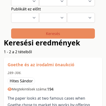
Publikált ez előtt
Keresés
Keresési eredmények
1 - 2 a 2 tételből
Goethe és az irodalmi önaukció
289–306.
Hites Sándor
194
Megtekintések száma:
The paper looks at two famous cases when
Goethe chose to market his works by offering