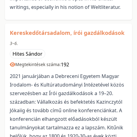
writings, especially in his notion of Weltliteratur.
Kereskedőtársadalom, írói gazdálkodások
3–6.
Hites Sándor
192
Megtekintések száma:
2021 januárjában a Debreceni Egyetem Magyar
Irodalom- és Kultúratudományi Intézetével közös
szervezésben az Írói gazdálkodások a 19–20.
században: Vállalkozás és befektetés Kazinczytól
Jókaiig és tovább című online konferenciánkat. A
konferencián elhangzott előadásokból készült
tanulmányokat tartalmazza ez a lapszám. Kitűnik
belőlük, hogy az 1800 és 1920-30-as évek közti