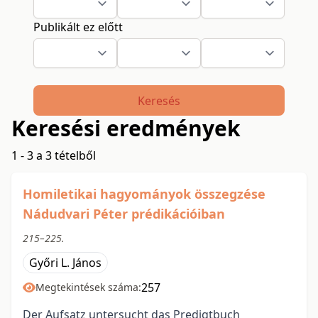
Publikált ez előtt
Keresés
Keresési eredmények
1 - 3 a 3 tételből
Homiletikai hagyományok összegzése
Nádudvari Péter prédikációiban
215–225.
Győri L. János
257
Megtekintések száma:
Der Aufsatz untersucht das Predigtbuch