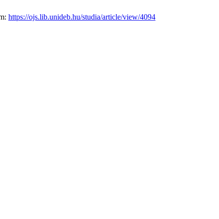
om:
https://ojs.lib.unideb.hu/studia/article/view/4094