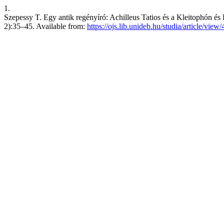
1.
Szepessy T. Egy antik regényíró: Achilleus Tatios és a Kleitophón és L
2):35–45. Available from:
https://ojs.lib.unideb.hu/studia/article/view