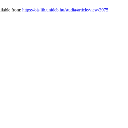
ailable from:
https://ojs.lib.unideb.hu/studia/article/view/3975