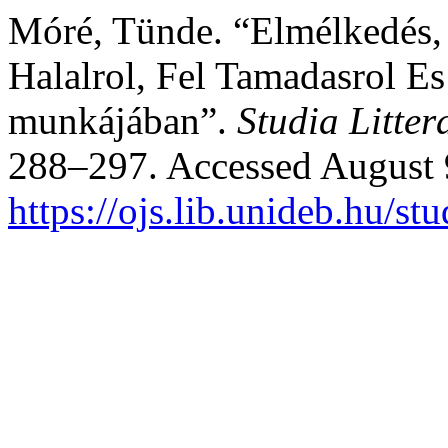
Móré, Tünde. “Elmélkedés, H
Halalrol, Fel Tamadasrol Es
munkájában”.
Studia Litter
288–297. Accessed August 
https://ojs.lib.unideb.hu/st