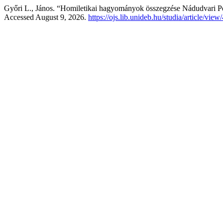
Győri L., János. “Homiletikai hagyományok összegzése Nádudvari Pé
Accessed August 9, 2026.
https://ojs.lib.unideb.hu/studia/article/view