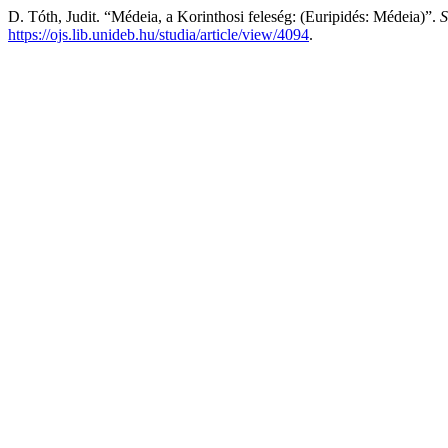
D. Tóth, Judit. “Médeia, a Korinthosi feleség: (Euripidés: Médeia)”.
S
https://ojs.lib.unideb.hu/studia/article/view/4094
.