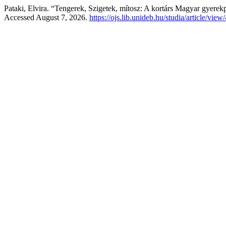
Pataki, Elvira. “Tengerek, Szigetek, mítosz: A kortárs Magyar gyerek
Accessed August 7, 2026.
https://ojs.lib.unideb.hu/studia/article/view