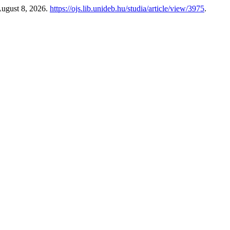
August 8, 2026.
https://ojs.lib.unideb.hu/studia/article/view/3975
.