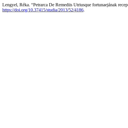
Lengyel, Réka. “Petrarca De Remediis Utriusque fortunaejának rece
https://doi.org/10.37415/studia/2013/52/4186
.